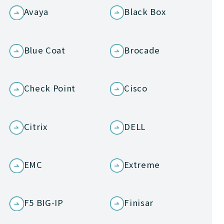
Avaya
Black Box
Blue Coat
Brocade
Check Point
Cisco
Citrix
DELL
EMC
Extreme
F5 BIG-IP
Finisar