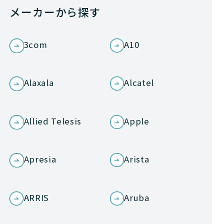
メーカーから探す
3com
A10
Alaxala
Alcatel
Allied Telesis
Apple
Apresia
Arista
ARRIS
Aruba