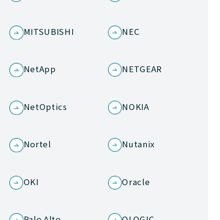
MITSUBISHI
NEC
NetApp
NETGEAR
NetOptics
NOKIA
Nortel
Nutanix
OKI
Oracle
Palo Alto
QLOGIC