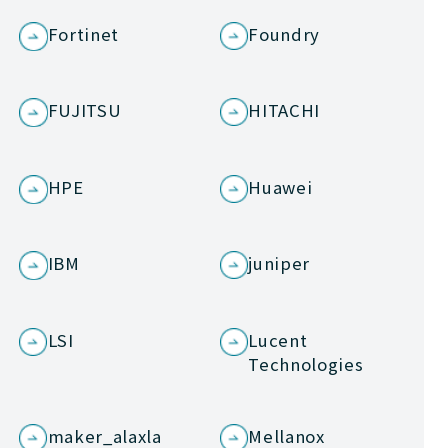
Fortinet
Foundry
FUJITSU
HITACHI
HPE
Huawei
IBM
juniper
LSI
Lucent
Technologies
maker_alaxla
Mellanox