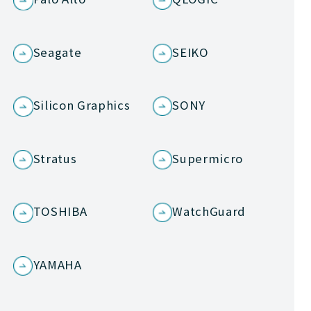
Seagate
SEIKO
Silicon Graphics
SONY
Stratus
Supermicro
TOSHIBA
WatchGuard
YAMAHA