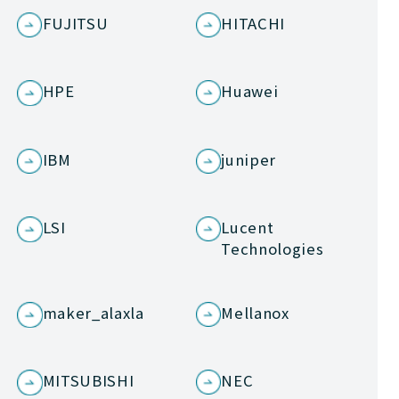
FUJITSU
HITACHI
HPE
Huawei
IBM
juniper
LSI
Lucent
Technologies
maker_alaxla
Mellanox
MITSUBISHI
NEC