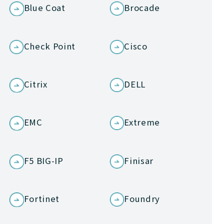
Blue Coat
Brocade
Check Point
Cisco
Citrix
DELL
EMC
Extreme
F5 BIG-IP
Finisar
Fortinet
Foundry