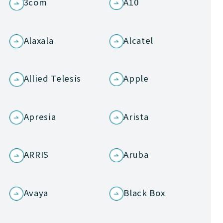
3com
A10
Alaxala
Alcatel
Allied Telesis
Apple
Apresia
Arista
ARRIS
Aruba
Avaya
Black Box