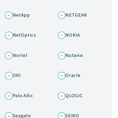
NetApp
NETGEAR
NetOptics
NOKIA
Nortel
Nutanix
OKI
Oracle
Palo Alto
QLOGIC
Seagate
SEIKO