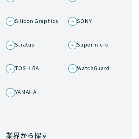
Silicon Graphics
SONY
Stratus
Supermicro
TOSHIBA
WatchGuard
YAMAHA
業界から探す