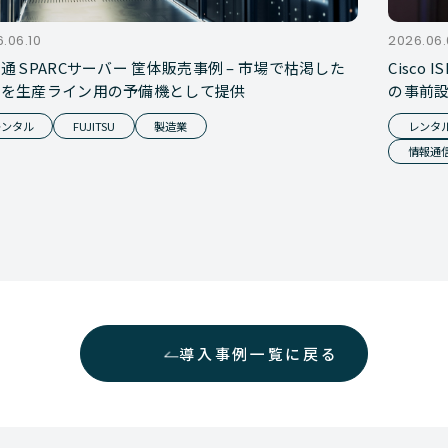
.06.10
2026.06
通 SPARCサーバー 筐体販売事例 – 市場で枯渇した
Cisco
体を生産ライン用の予備機として提供
の事前
レンタル
FUJITSU
製造業
レンタ
情報通
導入事例一覧に戻る