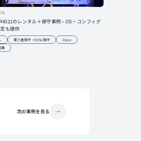
.08
 ISR4321のレンタル＋保守事例 – OS・コンフィグ
設定も提供
ル
第三者保守・EOSL保守
Cisco
信業
次の
事例を見る