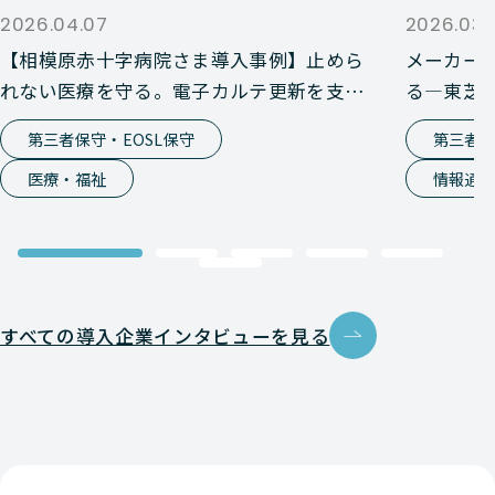
2026.04.07
2026.03.
【相模原赤十字病院さま導入事例】止めら
メーカー
れない医療を守る。電子カルテ更新を支え
る―東芝
た第三者保守という選択
活用術（
第三者保守・EOSL保守
第三者保
医療・福祉
情報通
すべての導入企業インタビューを見る