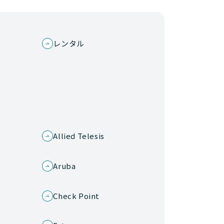
レンタル
Allied Telesis
Aruba
Check Point