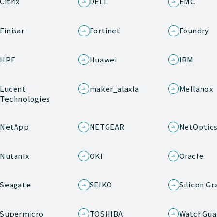
Citrix
DELL
EMC
Finisar
Fortinet
Foundry
HPE
Huawei
IBM
Lucent
maker_alaxla
Mellanox
Technologies
NetApp
NETGEAR
NetOptic
Nutanix
OKI
Oracle
Seagate
SEIKO
Silicon Gr
Supermicro
TOSHIBA
WatchGua