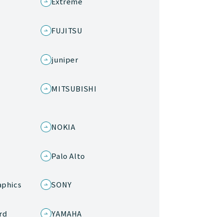
Extreme
FUJITSU
juniper
MITSUBISHI
s
NOKIA
Palo Alto
aphics
SONY
rd
YAMAHA