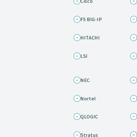
Cisco
F5 BIG-IP
HITACHI
LSI
NEC
Nortel
QLOGIC
Stratus