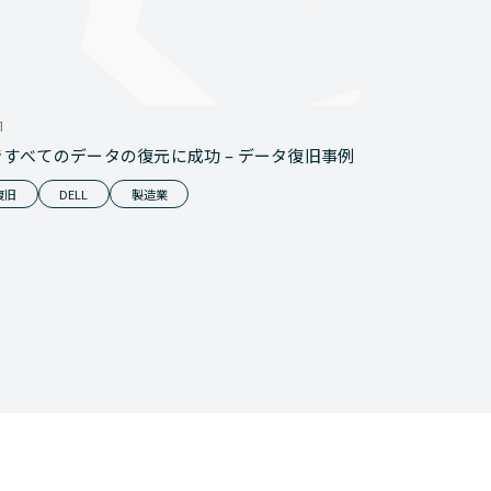
1
ですべてのデータの復元に成功 – データ復旧事例
復旧
DELL
製造業