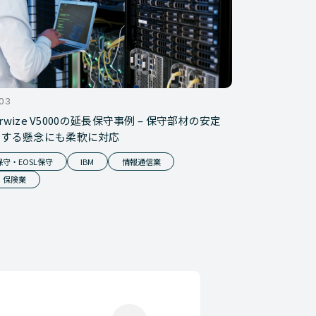
.03
torwize V5000の延長保守事例 – 保守部材の安定
関する懸念にも柔軟に対応
守・EOSL保守
IBM
情報通信業
・保険業