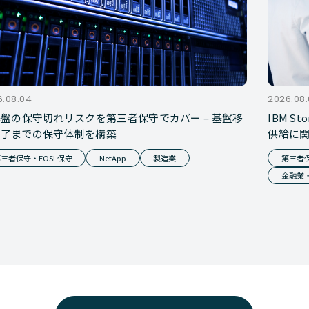
6.08.04
2026.08
基盤の保守切れリスクを第三者保守でカバー – 基盤移
IBM S
完了までの保守体制を構築
供給に
三者保守・EOSL保守
NetApp
製造業
第三者保
金融業