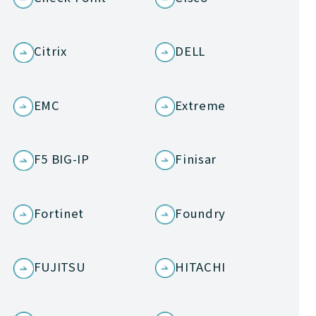
Citrix
DELL
EMC
Extreme
F5 BIG-IP
Finisar
Fortinet
Foundry
FUJITSU
HITACHI