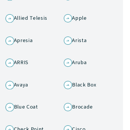
Allied Telesis
Apple
Apresia
Arista
ARRIS
Aruba
Avaya
Black Box
Blue Coat
Brocade
Check Point
Cisco