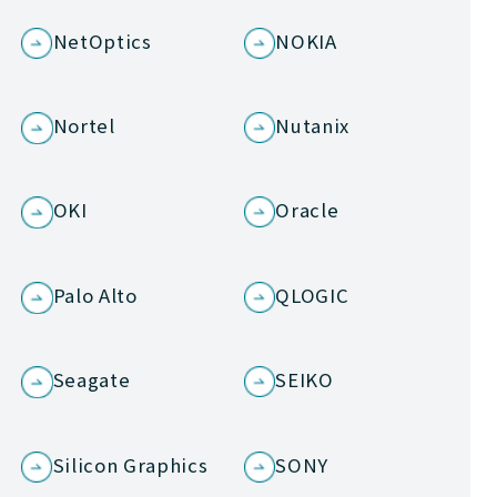
NetOptics
NOKIA
Nortel
Nutanix
OKI
Oracle
Palo Alto
QLOGIC
Seagate
SEIKO
Silicon Graphics
SONY