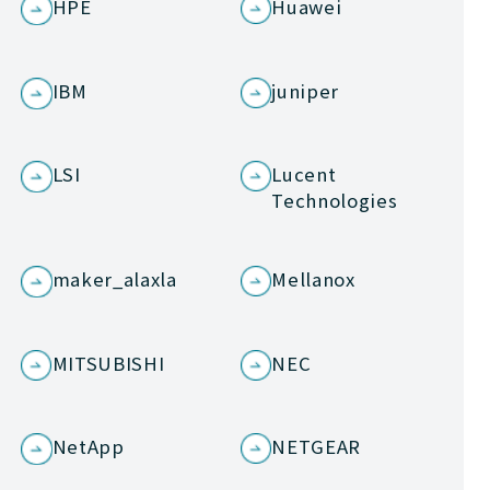
HPE
Huawei
IBM
juniper
LSI
Lucent
Technologies
maker_alaxla
Mellanox
MITSUBISHI
NEC
NetApp
NETGEAR