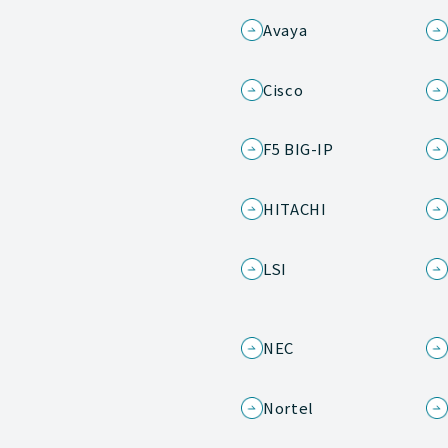
Avaya
Cisco
F5 BIG-IP
HITACHI
LSI
NEC
Nortel