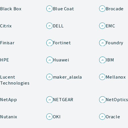
Black Box
Blue Coat
Brocade
Citrix
DELL
EMC
Finisar
Fortinet
Foundry
HPE
Huawei
IBM
Lucent
maker_alaxla
Mellanox
Technologies
NetApp
NETGEAR
NetOptic
Nutanix
OKI
Oracle