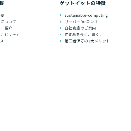
報
ゲットイットの特徴
概要
sustainable-computing
ちについて
サーバーforコンゴ
バー紹介
自社倉庫のご案内
テナビリティ
IT資源を長く、賢く。
セス
第三者保守の3大メリット
報