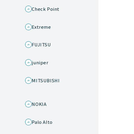
Check Point
Extreme
FUJITSU
juniper
MITSUBISHI
s
NOKIA
Palo Alto