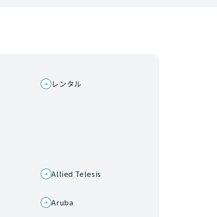
レンタル
Allied Telesis
Aruba