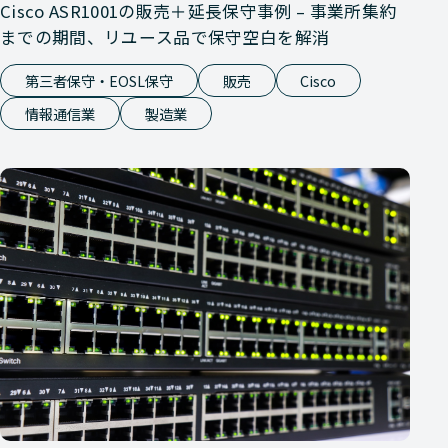
Cisco ASR1001の販売＋延長保守事例 – 事業所集約
までの期間、リユース品で保守空白を解消
第三者保守・EOSL保守
販売
Cisco
情報通信業
製造業