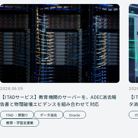
2026.06.05
2026
【ITADサービス】教育機関のサーバーを、ADEC消去報
【I
告書と物理破壊エビデンスを組み合わせて対応
タ
ITAD ・買取り
データ消去
Oracle
I
教育・学習支援業