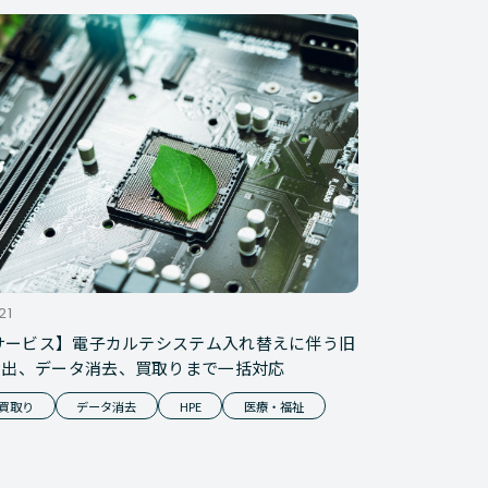
21
Dサービス】電子カルテシステム入れ替えに伴う旧
搬出、データ消去、買取りまで一括対応
・買取り
データ消去
HPE
医療・福祉