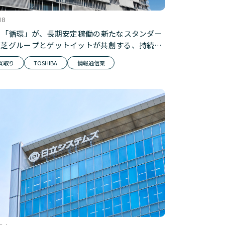
18
の「循環」が、長期安定稼働の新たなスタンダー
東芝グループとゲットイットが共創する、持続可
守部材エコシステム（前編：買取りサービス）
・買取り
TOSHIBA
情報通信業