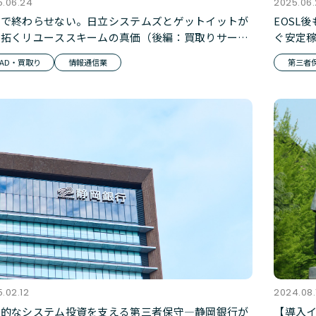
5.06.24
2025.06
棄で終わらせない。日立システムズとゲットイットが
EOSL
り拓くリユーススキームの真価（後編：買取りサービ
ぐ安定
）
TAD・買取り
情報通信業
第三者保
.02.12
2024.08.
略的なシステム投資を支える第三者保守―静岡銀行が
【導入