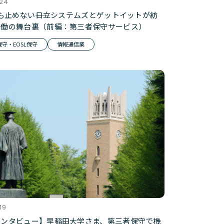
.24
後も止めない――日立システムズとゲットイットが紡
稼働の舞台裏（前編：第三者保守サービス）
守・EOSL保守
情報通信業
19
インタビュー】早稲田大学さま、第三者保守で機