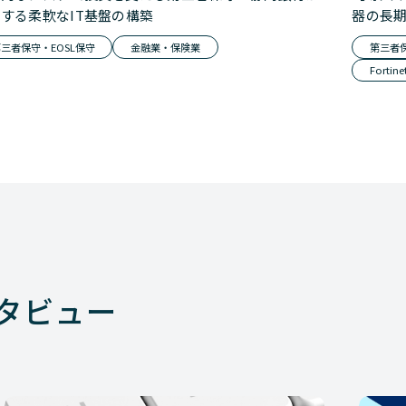
する柔軟なIT基盤の構築
器の長
三者保守・EOSL保守
金融業・保険業
第三者保
Fortine
タビュー