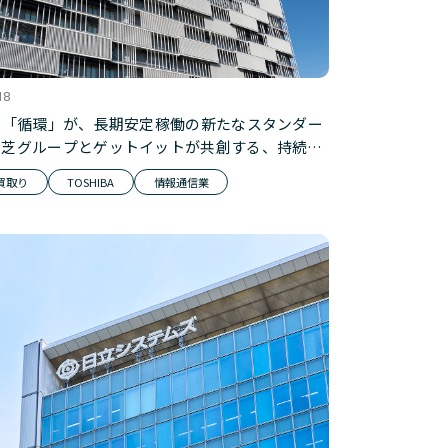
18
の「循環」が、長期安定稼働の新たなスタンダー
東芝グループとゲットイットが共創する、持続可
守部材エコシステム（前編：買取りサービス）
・買取り
TOSHIBA
情報通信業