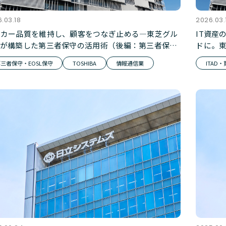
.03.18
2026.03.
ーカー品質を維持し、顧客をつなぎ止める―東芝グル
IT資産
プが構築した第三者保守の活用術（後編：第三者保守
ドに。
ービス）
能な保
三者保守・EOSL保守
TOSHIBA
情報通信業
ITAD