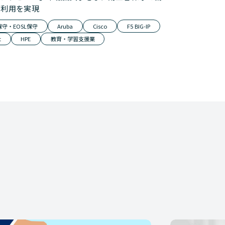
期利用を実現
守・EOSL保守
Aruba
Cisco
F5 BIG-IP
t
HPE
教育・学習支援業