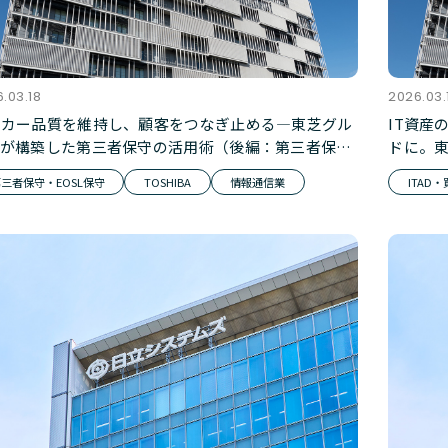
.03.18
2026.03.
ーカー品質を維持し、顧客をつなぎ止める―東芝グル
IT資産
プが構築した第三者保守の活用術（後編：第三者保守
ドに。
ービス）
能な保
三者保守・EOSL保守
TOSHIBA
情報通信業
ITAD