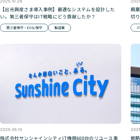
2025.10.28
202
【出光興産さま導入事例】最適なシステムを設計した
廃
い。第三者保守はIT戦略にどう貢献したか？
切
ス
第三者保守・EOSL保守
製造業
I
2025.06.10
2025
株式会社サンシャインシティIT機器600台のリユース事
戦