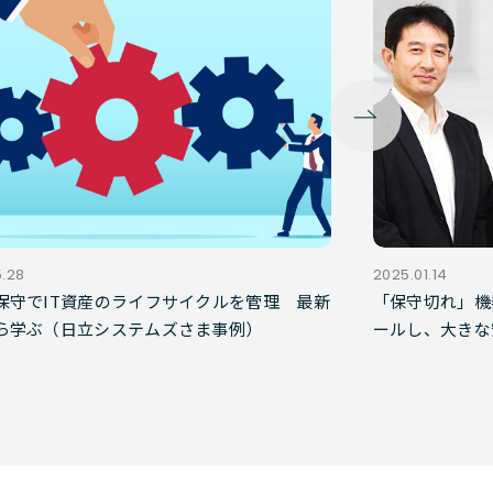
5.28
2025.01.14
保守でIT資産のライフサイクルを管理 最新
「保守切れ」機
ら学ぶ（日立システムズさま事例）
ールし、大きな
例）