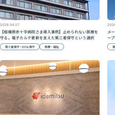
2026.04.07
2026
【相模原赤十字病院さま導入事例】止められない医療を
メ
守る。電子カルテ更新を支えた第三者保守という選択
ー
サ
第三者保守・EOSL保守
医療・福祉
第