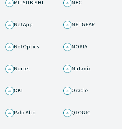
MITSUBISHI
NEC
NetApp
NETGEAR
NetOptics
NOKIA
Nortel
Nutanix
OKI
Oracle
Palo Alto
QLOGIC