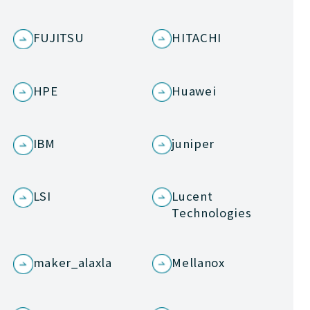
FUJITSU
HITACHI
HPE
Huawei
IBM
juniper
LSI
Lucent
Technologies
maker_alaxla
Mellanox