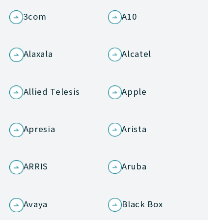
3com
A10
Alaxala
Alcatel
Allied Telesis
Apple
Apresia
Arista
ARRIS
Aruba
Avaya
Black Box