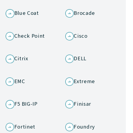
Blue Coat
Brocade
Check Point
Cisco
Citrix
DELL
EMC
Extreme
F5 BIG-IP
Finisar
Fortinet
Foundry