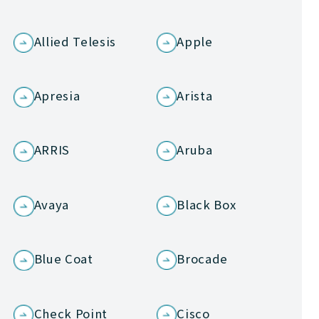
Allied Telesis
Apple
Apresia
Arista
ARRIS
Aruba
Avaya
Black Box
Blue Coat
Brocade
Check Point
Cisco