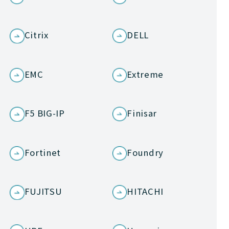
Citrix
DELL
EMC
Extreme
F5 BIG-IP
Finisar
Fortinet
Foundry
FUJITSU
HITACHI