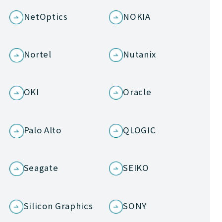
NetOptics
NOKIA
Nortel
Nutanix
OKI
Oracle
Palo Alto
QLOGIC
Seagate
SEIKO
Silicon Graphics
SONY