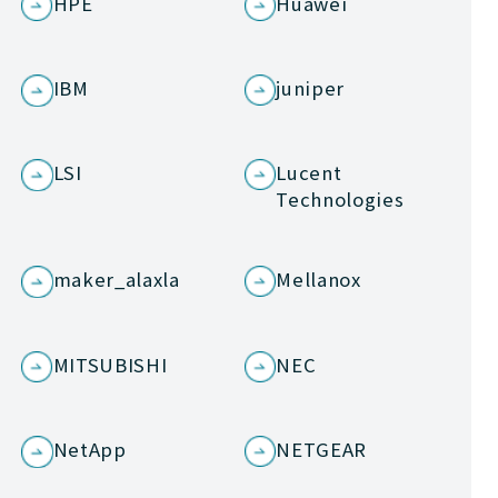
HPE
Huawei
IBM
juniper
LSI
Lucent
Technologies
maker_alaxla
Mellanox
MITSUBISHI
NEC
NetApp
NETGEAR