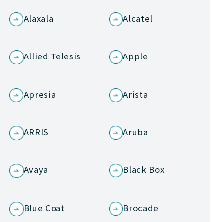
Alaxala
Alcatel
Allied Telesis
Apple
Apresia
Arista
ARRIS
Aruba
Avaya
Black Box
Blue Coat
Brocade