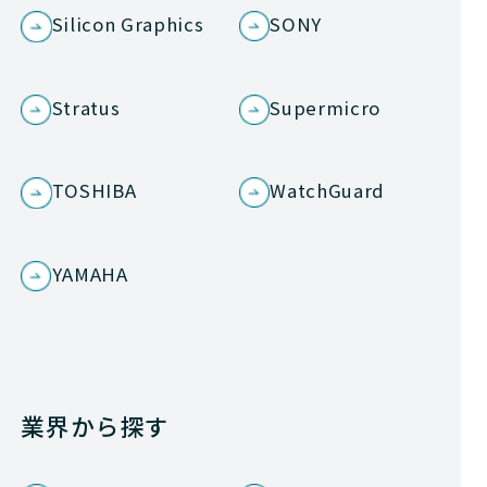
Silicon Graphics
SONY
Stratus
Supermicro
TOSHIBA
WatchGuard
YAMAHA
業界から探す