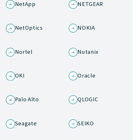
NetApp
NETGEAR
NetOptics
NOKIA
Nortel
Nutanix
OKI
Oracle
Palo Alto
QLOGIC
Seagate
SEIKO