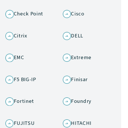
Check Point
Cisco
Citrix
DELL
EMC
Extreme
F5 BIG-IP
Finisar
Fortinet
Foundry
FUJITSU
HITACHI