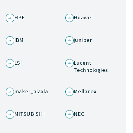
HPE
Huawei
IBM
juniper
LSI
Lucent
Technologies
maker_alaxla
Mellanox
MITSUBISHI
NEC