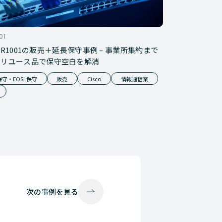
01
 ASR1001の販売＋延長保守事例 – 事業所集約まで
、リユース品で保守空白を解消
守・EOSL保守
販売
Cisco
情報通信業
次の
事例を見る