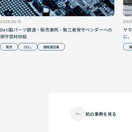
2026.06.15
202
Dell製パーツ調達・販売事例 – 第三者保守ベンダーへの
ヤマ
保守部材供給
に
販売
DELL
情報通信業
前の
事例を見る