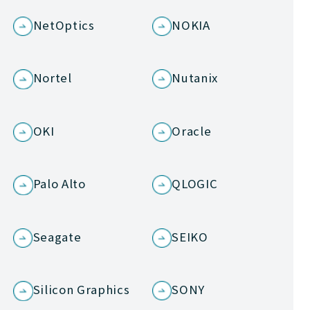
NetOptics
NOKIA
Nortel
Nutanix
OKI
Oracle
Palo Alto
QLOGIC
Seagate
SEIKO
Silicon Graphics
SONY