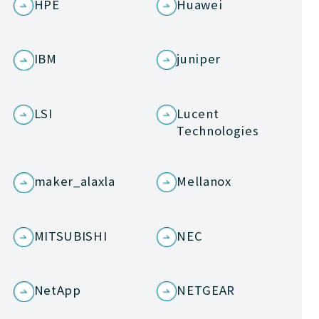
HPE
Huawei
IBM
juniper
LSI
Lucent
Technologies
maker_alaxla
Mellanox
MITSUBISHI
NEC
NetApp
NETGEAR