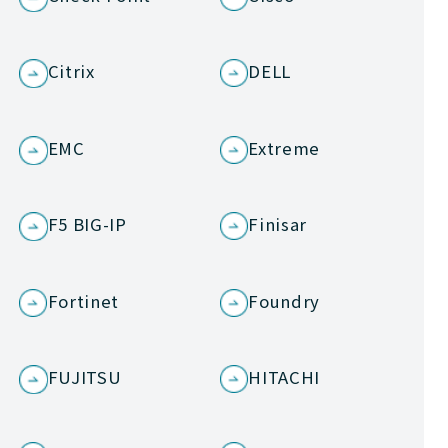
Citrix
DELL
EMC
Extreme
F5 BIG-IP
Finisar
Fortinet
Foundry
FUJITSU
HITACHI