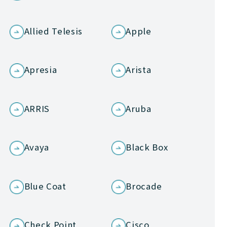
Allied Telesis
Apple
Apresia
Arista
ARRIS
Aruba
Avaya
Black Box
Blue Coat
Brocade
Check Point
Cisco