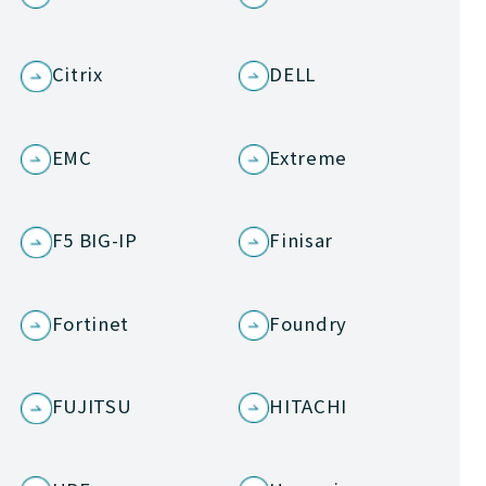
Citrix
DELL
EMC
Extreme
F5 BIG-IP
Finisar
Fortinet
Foundry
FUJITSU
HITACHI