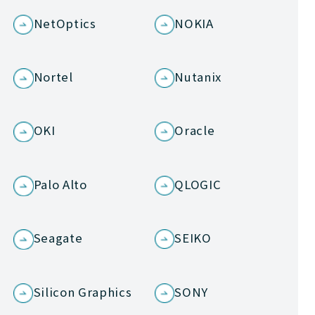
NetOptics
NOKIA
Nortel
Nutanix
OKI
Oracle
Palo Alto
QLOGIC
Seagate
SEIKO
Silicon Graphics
SONY