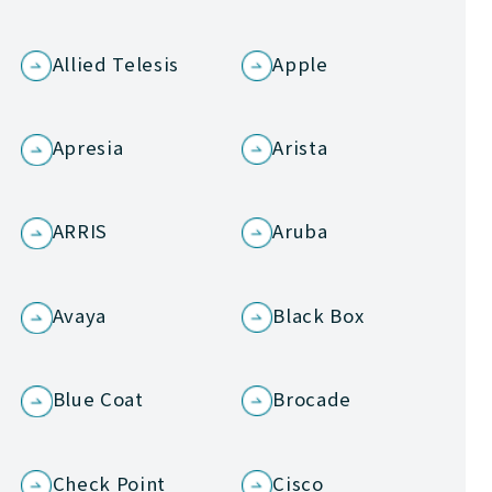
Allied Telesis
Apple
Apresia
Arista
ARRIS
Aruba
Avaya
Black Box
Blue Coat
Brocade
Check Point
Cisco