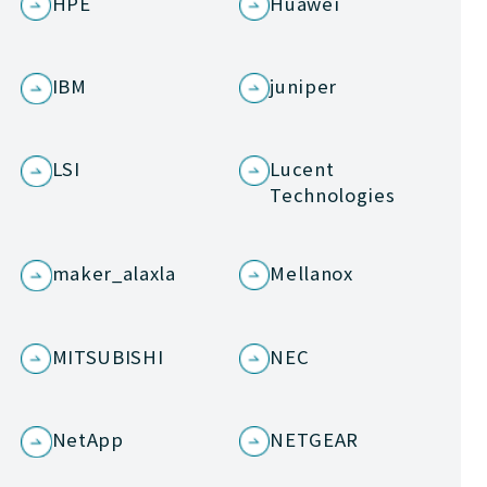
HPE
Huawei
IBM
juniper
LSI
Lucent
Technologies
maker_alaxla
Mellanox
MITSUBISHI
NEC
NetApp
NETGEAR