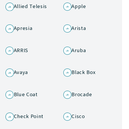
Allied Telesis
Apple
Apresia
Arista
ARRIS
Aruba
Avaya
Black Box
Blue Coat
Brocade
Check Point
Cisco