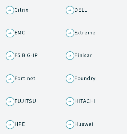
Citrix
DELL
EMC
Extreme
F5 BIG-IP
Finisar
Fortinet
Foundry
FUJITSU
HITACHI
HPE
Huawei