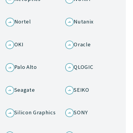
Nortel
Nutanix
OKI
Oracle
Palo Alto
QLOGIC
Seagate
SEIKO
Silicon Graphics
SONY