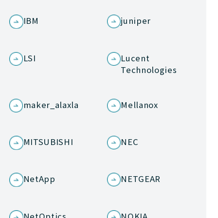
IBM
juniper
LSI
Lucent
Technologies
maker_alaxla
Mellanox
MITSUBISHI
NEC
NetApp
NETGEAR
NetOptics
NOKIA