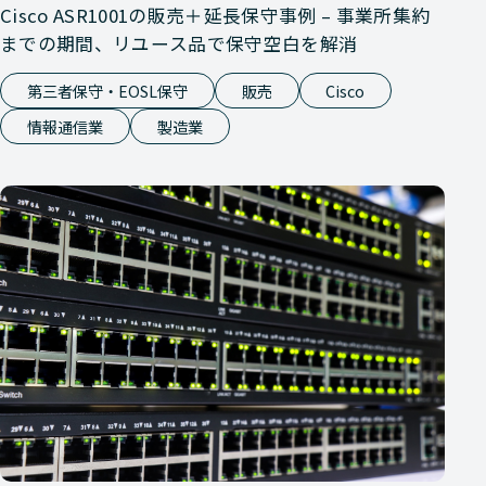
Cisco ASR1001の販売＋延長保守事例 – 事業所集約
までの期間、リユース品で保守空白を解消
第三者保守・EOSL保守
販売
Cisco
情報通信業
製造業