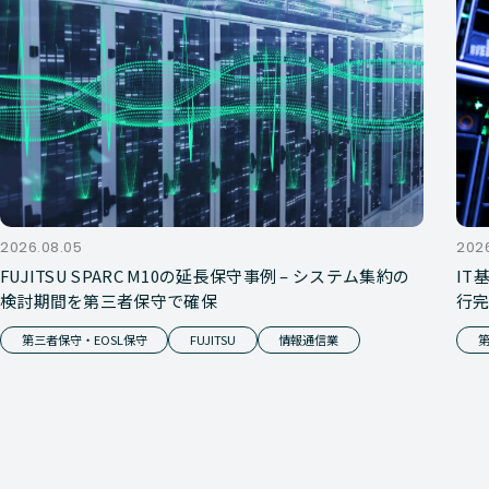
2026.08.05
202
FUJITSU SPARC M10の延長保守事例 – システム集約の
IT
検討期間を第三者保守で確保
行
第三者保守・EOSL保守
FUJITSU
情報通信業
第