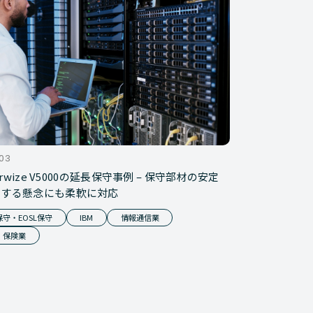
.03
torwize V5000の延長保守事例 – 保守部材の安定
関する懸念にも柔軟に対応
守・EOSL保守
IBM
情報通信業
・保険業