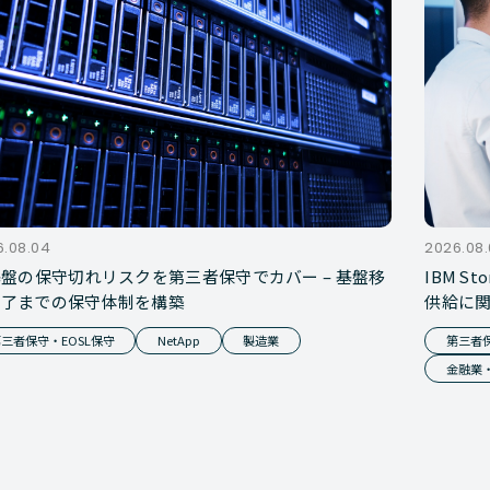
6.08.04
2026.08
基盤の保守切れリスクを第三者保守でカバー – 基盤移
IBM S
完了までの保守体制を構築
供給に
三者保守・EOSL保守
NetApp
製造業
第三者保
金融業