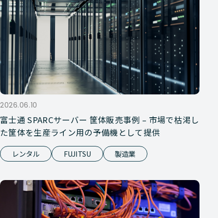
2026.06.10
富士通 SPARCサーバー 筐体販売事例 – 市場で枯渇し
た筐体を生産ライン用の予備機として提供
レンタル
FUJITSU
製造業