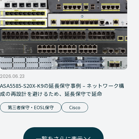
2026.06.23
ASA5585-S20X-K9の延長保守事例 – ネットワーク構
成の再設計を避けるため、延長保守で延命
第三者保守・EOSL保守
Cisco
一覧をさらに表示