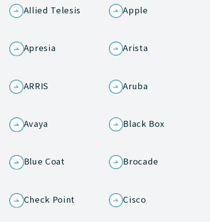
Allied Telesis
Apple
Apresia
Arista
ARRIS
Aruba
Avaya
Black Box
Blue Coat
Brocade
Check Point
Cisco