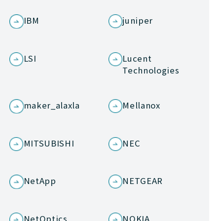
IBM
juniper
LSI
Lucent
Technologies
maker_alaxla
Mellanox
MITSUBISHI
NEC
NetApp
NETGEAR
NetOptics
NOKIA