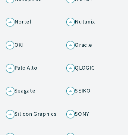
Nortel
Nutanix
OKI
Oracle
Palo Alto
QLOGIC
Seagate
SEIKO
Silicon Graphics
SONY