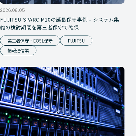
2026.08.05
FUJITSU SPARC M10の延長保守事例 – システム集
約の検討期間を第三者保守で確保
第三者保守・EOSL保守
FUJITSU
情報通信業