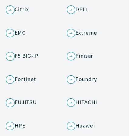
Citrix
DELL
EMC
Extreme
F5 BIG-IP
Finisar
Fortinet
Foundry
FUJITSU
HITACHI
HPE
Huawei