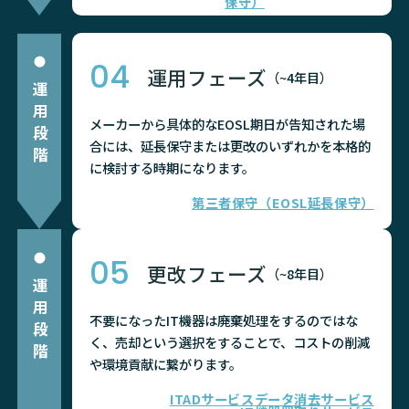
保守）
04
運用フェーズ
（~4年目）
運用段階
メーカーから具体的なEOSL期日が告知された場
合には、延長保守または更改のいずれかを本格的
に検討する時期になります。
第三者保守（EOSL延長保守）
05
更改フェーズ
（~8年目）
運用段階
不要になったIT機器は廃棄処理をするのではな
く、売却という選択をすることで、コストの削減
や環境貢献に繋がります。
ITADサービス
データ消去サービス