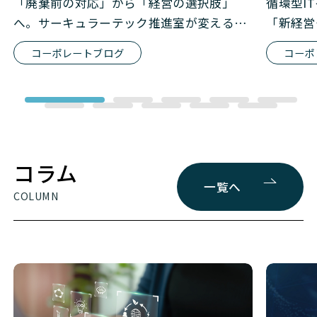
「廃棄前の対応」から「経営の選択肢」
循環型I
へ。サーキュラーテック推進室が変える、
「新経営
IT資産循環の常識
とは
コーポレートブログ
コーポ
コラム
一覧へ