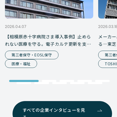
2026.04.07
2026.03.1
【相模原赤十字病院さま導入事例】止めら
メーカー
れない医療を守る。電子カルテ更新を支え
る―東芝
た第三者保守という選択
活用術（
第三者保守・EOSL保守
第三者
医療・福祉
TOSH
すべての企業インタビューを見