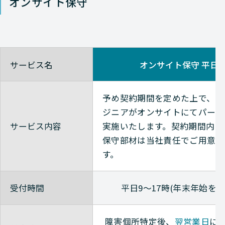
オンサイト保守
サービス名
オンサイト保守 平日
予め契約期間を定めた上で、当
ジニアがオンサイトにてパーツ
サービス内容
実施いたします。
契約期間内に
保守部材は当社責任でご用意い
す。
受付時間
平日9～17時(年末年始を除
障害個所特定後、
翌営業日
に