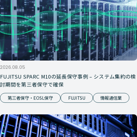
2026.08.05
FUJITSU SPARC M10の延長保守事例 – システム集約の検
討期間を第三者保守で確保
第三者保守・EOSL保守
FUJITSU
情報通信業