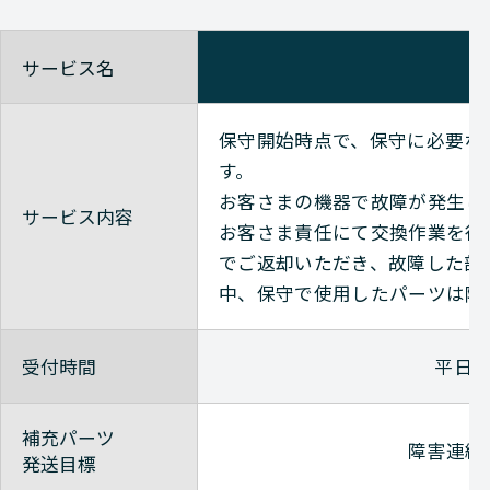
サービス名
保守開始時点で、保守に必要な
す。
お客さまの機器で故障が発生し
サービス内容
お客さま責任にて交換作業を行
でご返却いただき、故障した部
中、保守で使用したパーツは随
受付時間
平日9
補充パーツ
障害連絡
発送目標