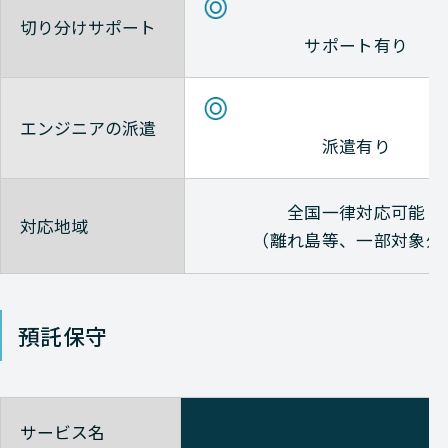
切り分けサポート
Alaxala
サポート有り
Alaxala
エンジニアの派遣
派遣有り
Alaxala
全国一律対応可能
対応地域
（離れ島等、一部対象外
Alaxala
Alaxala
預託保守
Alaxala
Alaxala
サービス名