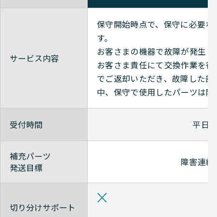
保守開始時点で、保守に必要な
Alaxala
す。
Alaxala
お客さまの機器で故障が発生し
サービス内容
お客さま責任にて交換作業を行
Alaxala
でご返却いただき、故障した部
中、保守で使用したパーツは随
Alaxala
受付時間
平日9
補充パーツ
障害連絡
発送目標
切り分けサポート