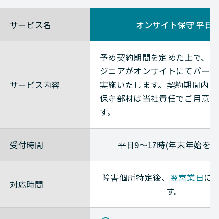
Alaxala
サービス名
オンサイト保守 平日
Alaxala
予め契約期間を定めた上で、当
Alaxala
ジニアがオンサイトにてパーツ
サービス内容
実施いたします。
契約期間内に
Alaxala
保守部材は当社責任でご用意い
す。
Alaxala
Alaxala
受付時間
平日9～17時(年末年始を除
Alaxala
障害個所特定後、
翌営業日
に
対応時間
Alaxala
す。
Alaxala