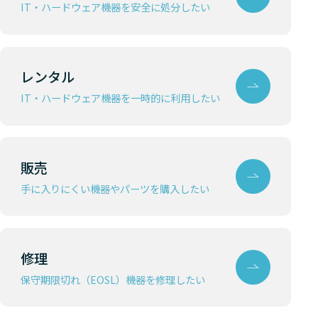
IT・ハードウェア機器を安全に処分したい
Nutanix
HCI
Lenovo 
Nutanix
HCI
Lenovo 
レンタル
IT・ハードウェア機器を一時的に利用したい
Nutanix
HCI
Lenovo 
Nutanix
HCI
Lenovo 
販売
Nutanix
HCI
Lenovo 
手に入りにくい機器やパーツを購入したい
Nutanix
HCI
Lenovo 
Nutanix
HCI
Lenovo 
修理
Nutanix
HCI
Lenovo 
保守期限切れ（EOSL）機器を修理したい
Nutanix
HCI
Lenovo 