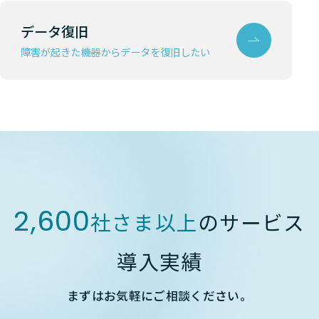
Nutanix
HCI
Lenovo 
データ復旧
障害が起きた機器からデータを復旧したい
Nutanix
HCI
Lenovo 
Nutanix
HCI
Lenovo 
Nutanix
HCI
Lenovo 
Nutanix
HCI
Lenovo 
Nutanix
HCI
Lenovo 
2,600
社さま以上
のサービス
Nutanix
HCI
Lenovo 
導入実績
Nutanix
HCI
Lenovo 
Nutanix
HCI
Lenovo 
まずはお気軽にご相談ください。