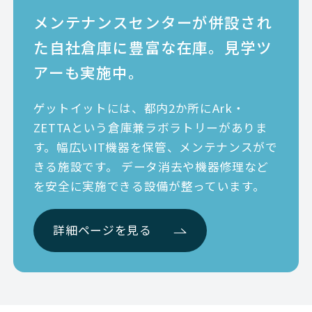
メンテナンスセンターが併設され
Nutanix
HCI
Lenovo 
た
自社倉庫に豊富な在庫。見学ツ
Nutanix
HCI
Lenovo 
アーも実施中。
Nutanix
HCI
Lenovo 
ゲットイットには、都内2か所にArk・
Nutanix
HCI
Lenovo 
ZETTAという倉庫兼ラボラトリーがありま
す。幅広いIT機器を保管、メンテナンスがで
Nutanix
HCI
Lenovo 
きる施設です。 データ消去や機器修理など
を安全に実施できる設備が整っています。
Nutanix
HCI
Lenovo 
Nutanix
HCI
Lenovo -
詳細ページを見る
Nutanix
HCI
Lenovo 
Nutanix
HCI
Lenovo 