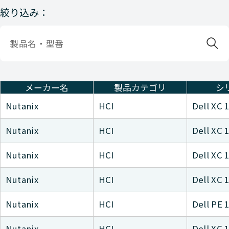
絞り込み：
メーカー名
製品カテゴリ
シ
Nutanix
HCI
Dell XC 
Nutanix
HCI
Dell XC 
Nutanix
HCI
Dell XC 
Nutanix
HCI
Dell XC 
Nutanix
HCI
Dell PE 
Nutanix
HCI
Dell XC 