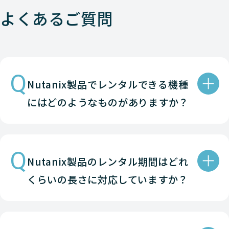
よくあるご質問
Nutanix
HCI
HPE EL 
Nutanix
HCI
HPE DX 
Q
Nutanix製品でレンタルできる機種
Nutanix
HCI
HPE DL 
にはどのようなものがありますか？
Nutanix
HCI
HPE DX 
Q
Nutanix製品のレンタル期間はどれ
Nutanix
HCI
HPE DX 
くらいの長さに対応していますか？
Nutanix
HCI
HPE DX 