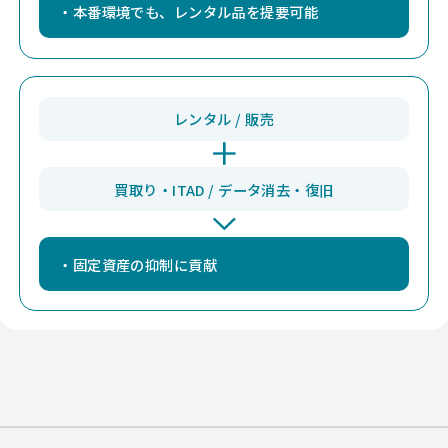
・本番環境でも、レンタル品を提要可能
Nutanix
HCI
Dell XC 
Nutanix
HCI
Dell PE 
レンタル / 販売
Nutanix
HCI
Dell PE 
買取り・ITAD / データ消去・復旧
Nutanix
HCI
Dell XC 
Nutanix
HCI
Dell XC 
・固定資産の抑制に貢献
Nutanix
HCI
Dell PE 
Nutanix
HCI
Dell XC 
Nutanix
HCI
Dell XC 
Nutanix
HCI
Dell XC