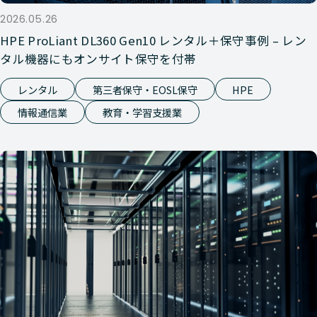
Nutanix
HCI
HPE DX 
2026.05.26
HPE ProLiant DL360 Gen10 レンタル＋保守事例 – レン
Nutanix
HCI
HPE DL 
タル機器にもオンサイト保守を付帯
Nutanix
HCI
HPE DX 
レンタル
第三者保守・EOSL保守
HPE
情報通信業
教育・学習支援業
Nutanix
HCI
HPE DX 
V2
Nutanix
HCI
HPE DX 
Nutanix
HCI
HPE DX 
Nutanix
HCI
HPE DL 