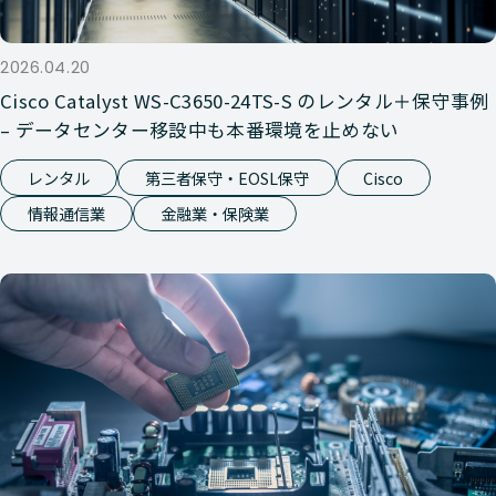
Nutanix
HCI
HPE DX 
2026.04.20
Nutanix
HCI
HPE DX 
Cisco Catalyst WS-C3650-24TS-S のレンタル＋保守事例
V2
– データセンター移設中も本番環境を止めない
レンタル
第三者保守・EOSL保守
Cisco
Nutanix
HCI
HPE DX 
情報通信業
金融業・保険業
Nutanix
HCI
HPE DX 
Nutanix
HCI
HPE DL 
Nutanix
HCI
HPE DX 