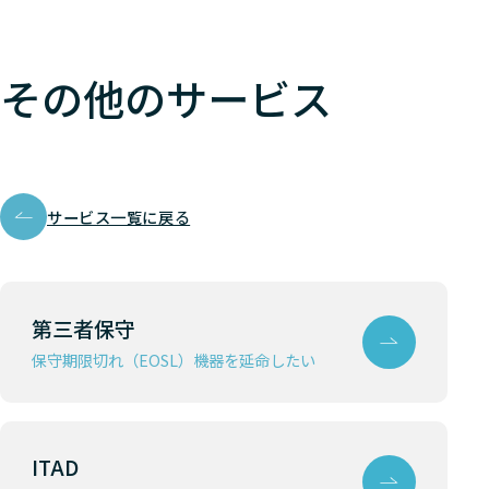
Nutanix
HCI
Lenovo 
Nutanix
HCI
Lenovo 
その他のサービス
Nutanix
HCI
Lenovo 
Nutanix
HCI
Lenovo 
サービス一覧に戻る
Nutanix
HCI
Lenovo 
Nutanix
HCI
Lenovo 
第三者保守
Nutanix
HCI
Lenovo 
保守期限切れ（EOSL）機器を延命したい
Nutanix
HCI
Lenovo 
Nutanix
HCI
Lenovo 
ITAD
Nutanix
HCI
Lenovo 