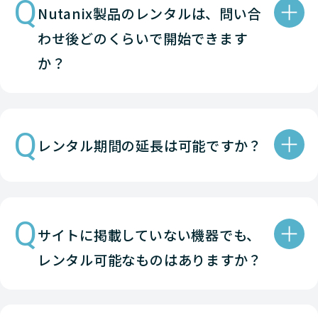
Q
Nutanix製品のレンタルは、問い合
Nutanix
HCI
HPE DX 
わせ後どのくらいで開始できます
Nutanix
HCI
HPE DX 
か？
Nutanix
HCI
HPE DL 
Q
レンタル期間の延長は可能ですか？
Nutanix
HCI
HPE DL 
Nutanix
HCI
Lenovo 
Q
サイトに掲載していない機器でも、
Nutanix
HCI
Lenovo 
レンタル可能なものはありますか？
Nutanix
HCI
Lenovo 
Nutanix
HCI
Lenovo 