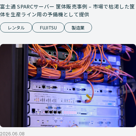
富士通 SPARCサーバー 筐体販売事例 – 市場で枯渇した筐
Nutanix
HCI
HPE DX 
体を生産ライン用の予備機として提供
レンタル
FUJITSU
製造業
Nutanix
HCI
HPE DX 
Nutanix
HCI
HPE DX 
Nutanix
HCI
HPE DX 
Nutanix
HCI
HPE DX 
Nutanix
HCI
HPE DL 
2026.06.08