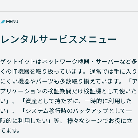
Nutanix
HCI
Dell XC 
MENU
Nutanix
HCI
Dell XC 
レンタルサービスメニュー
Nutanix
HCI
Dell XC 
Nutanix
HCI
Dell XC 
ゲットイットはネットワーク機器・サーバーなど多
Nutanix
HCI
Dell XC 
くのIT機器を取り扱っています。 通常では手に入り
にくい機器やパーツも多数取り揃えています。 「ア
Nutanix
HCI
Dell XC 
プリケーションの検証期間だけ検証機として使いた
Nutanix
HCI
Dell PE 
い」、 「資産として持たずに、一時的に利用した
い」、 「システム移行時のバックアップとして一
Nutanix
HCI
Dell XC 
時的に利用したい」等、 様々なシーンでお役に立
Nutanix
HCI
Dell XC 
てます。