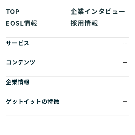
TOP
企業インタビュー
Nutanix
HCI
Lenovo 
EOSL情報
採用情報
Nutanix
HCI
Lenovo 
サービス
Nutanix
HCI
Lenovo 
Nutanix
HCI
Lenovo 
コンテンツ
Nutanix
HCI
Lenovo 
企業情報
Nutanix
HCI
Lenovo 
ゲットイットの特徴
Nutanix
HCI
Lenovo 
Nutanix
HCI
Lenovo 
Nutanix
HCI
Lenovo 