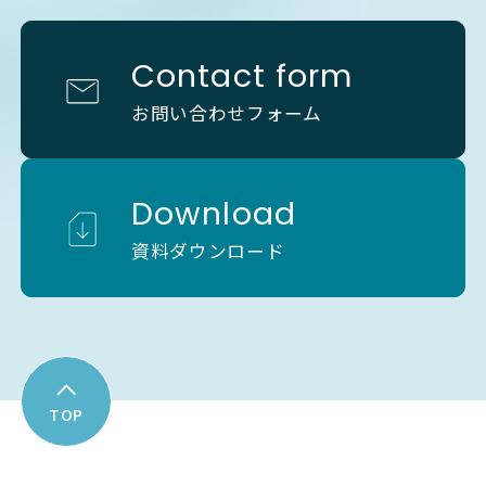
Nutanix
HCI
Lenovo 
Contact form
Nutanix
HCI
Lenovo 
お問い合わせフォーム
Nutanix
HCI
Lenovo 
Nutanix
HCI
Lenovo 
Download
Nutanix
HCI
Lenovo 
資料ダウンロード
Nutanix
HCI
Lenovo 
Nutanix
HCI
Lenovo 
Nutanix
HCI
Lenovo 
TOP
Nutanix
HCI
Lenovo 
Nutanix
HCI
Lenovo 