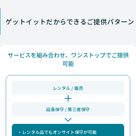
Nutanix
HCI
Dell PE 
Nutanix
HCI
Dell XC 
ゲットイットだからできるご提供パターン
Nutanix
HCI
Dell XC 
Nutanix
HCI
Dell XC 
サービスを組み合わせ、ワンストップでご提供
Nutanix
HCI
Dell XC 
可能
Nutanix
HCI
Dell XC 
レンタル / 販売
Nutanix
HCI
Dell XC 
Nutanix
HCI
Dell XC 
延長保守 / 第三者保守
Nutanix
HCI
Dell PE 
・レンタル品でもオンサイト保守が可能
Nutanix
HCI
Dell XC 