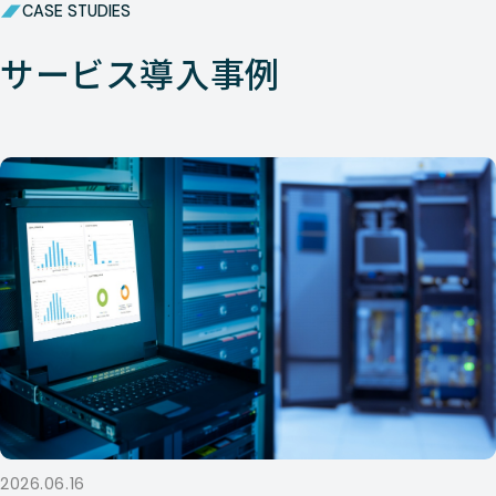
CASE STUDIES
Nutanix
HCI
Dell XC 
サービス導入事例
Nutanix
HCI
Dell XC 
Nutanix
HCI
Dell XC 
Nutanix
HCI
Dell XC 
Nutanix
HCI
Dell XC 
Nutanix
HCI
Dell XC 
Nutanix
HCI
Dell XC 
Nutanix
HCI
Dell PE 
Nutanix
HCI
Dell XC 
2026.06.16