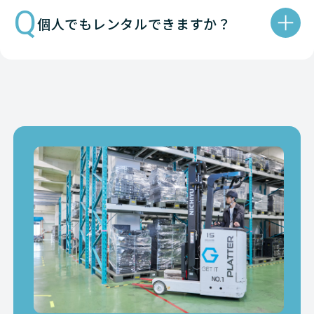
Q
個人でもレンタルできますか？
Nutanix
HCI
Lenovo 
Nutanix
HCI
Lenovo 
Nutanix
HCI
Lenovo 
Nutanix
HCI
Lenovo 
Nutanix
HCI
Lenovo 
Nutanix
HCI
Lenovo 
Nutanix
HCI
Lenovo 
Nutanix
HCI
Lenovo 
Nutanix
HCI
Lenovo 