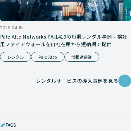
Nutanix
HCI
HPE DX 
Nutanix
HCI
HPE DX 
2026.04.15
Palo Alto Networks PA-1410の短期レンタル事例 – 検証
用ファイアウォールを自社在庫から短納期で提供
Nutanix
HCI
HPE DX 
レンタル
Palo Alto
情報通信業
Nutanix
HCI
HPE DL 
レンタルサービスの導入事例を見る
Nutanix
HCI
HPE DX 
Nutanix
HCI
HPE DX 
FAQS
Nutanix
HCI
HPE DX 