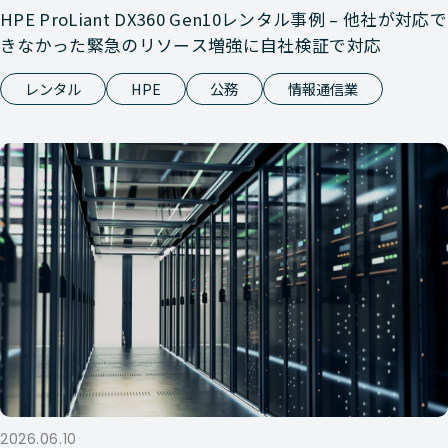
Nutanix
HCI
Dell XC 
HPE ProLiant DX360 Gen10レンタル事例 – 他社が対応で
きなかった緊急のリソース増強に自社検証で対応
Nutanix
HCI
Dell XC 
レンタル
HPE
公務
情報通信業
Nutanix
HCI
Dell XC
Nutanix
HCI
Dell PE 
Nutanix
HCI
Dell XC 
Nutanix
HCI
Dell XC 
Nutanix
HCI
Dell XC 
Nutanix
HCI
Dell XC 
Nutanix
HCI
Dell XC 
2026.06.10