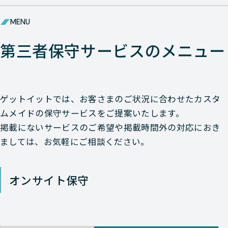
Check-Point
NETWORK（ネットワーク）
MENU
Check-Point
NETWORK（ネットワーク）
第三者保守サービスのメニュー
Check-Point
NETWORK（ネットワーク）
Check-Point
NETWORK（ネットワーク）
ゲットイットでは、お客さまのご状況に合わせたカスタ
Check-Point
NETWORK（ネットワーク）
ムメイドの保守サービスをご提案いたします。
掲載にないサービスのご希望や掲載時間外の対応におき
Check-Point
NETWORK（ネットワーク）
ましては、お気軽にご相談ください。
Check-Point
NETWORK（ネットワーク）
オンサイト保守
Check-Point
NETWORK（ネットワーク）
Check-Point
NETWORK（ネットワーク）