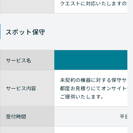
クエストに対応いたしますので
Check-Point
NETWORK（ネットワーク）
Check-Point
NETWORK（ネットワーク）
スポット保守
Check-Point
NETWORK（ネットワーク）
Check-Point
NETWORK（ネットワーク）
サービス名
Check-Point
NETWORK（ネットワーク）
未契約の機器に対する保守サー
Check-Point
NETWORK（ネットワーク）
サービス内容
都度お見積りにてオンサイト保
ご提供いたします。
Check-Point
NETWORK（ネットワーク）
Check-Point
NETWORK（ネットワーク）
受付時間
平日9
Check-Point
NETWORK（ネットワーク）