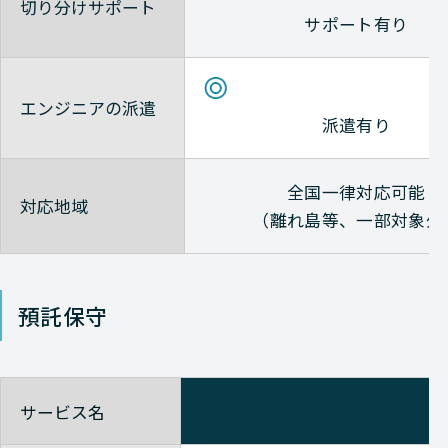
Check-Point
NETWORK（ネットワーク）
切り分けサポート
サポート有り
Check-Point
NETWORK（ネットワーク）
Check-Point
NETWORK（ネットワーク）
エンジニアの派遣
派遣有り
Check-Point
NETWORK（ネットワーク）
全国一律対応可能
Check-Point
NETWORK（ネットワーク）
対応地域
（離れ島等、一部対象外
Check-Point
NETWORK（ネットワーク）
Check-Point
NETWORK（ネットワーク）
預託保守
Check-Point
NETWORK（ネットワーク）
Check-Point
NETWORK（ネットワーク）
サービス名
Check-Point
NETWORK（ネットワーク）