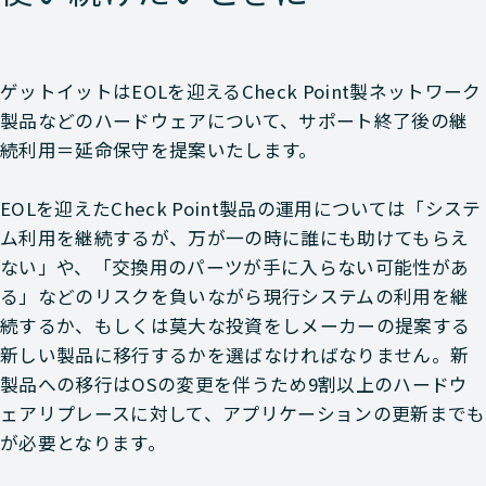
Check-Point
NETWORK（ネットワーク）
Check-Point
NETWORK（ネットワーク）
ゲットイットはEOLを迎えるCheck Point製ネットワーク
Check-Point
NETWORK（ネットワーク）
製品などのハードウェアについて、サポート終了後の継
続利用＝延命保守を提案いたします。
Check-Point
NETWORK（ネットワーク）
EOLを迎えたCheck Point製品の運用については「システ
Check-Point
NETWORK（ネットワーク）
ム利用を継続するが、万が一の時に誰にも助けてもらえ
ない」や、「交換用のパーツが手に入らない可能性があ
Check-Point
NETWORK（ネットワーク）
る」などのリスクを負いながら現行システムの利用を継
Check-Point
NETWORK（ネットワーク）
続するか、もしくは莫大な投資をしメーカーの提案する
新しい製品に移行するかを選ばなければなりません。新
Check-Point
NETWORK（ネットワーク）
製品への移行はOSの変更を伴うため9割以上のハードウ
ェアリプレースに対して、アプリケーションの更新までも
Check-Point
NETWORK（ネットワーク）
が必要となります。
Check-Point
NETWORK（ネットワーク）