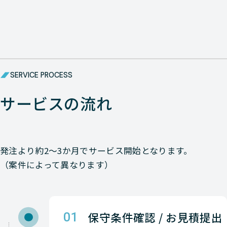
Check-Point
NETWORK（ネットワーク）
Check-Point
NETWORK（ネットワーク）
Check-Point
NETWORK（ネットワーク）
SERVICE PROCESS
Check-Point
NETWORK（ネットワーク）
サービスの流れ
Check-Point
NETWORK（ネットワーク）
Check-Point
NETWORK（ネットワーク）
発注より約2〜3か月でサービス開始となります。
（案件によって異なります）
Check-Point
NETWORK（ネットワーク）
Check-Point
NETWORK（ネットワーク）
保守条件確認 / お見積提出
Check-Point
NETWORK（ネットワーク）
01