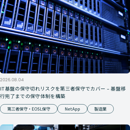
2026.08.04
IT基盤の保守切れリスクを第三者保守でカバー – 基盤移
行完了までの保守体制を構築
第三者保守・EOSL保守
NetApp
製造業