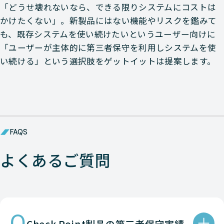
「どうせ壊れないなら、できる限りシステムにコストは
かけたくない」。新製品にはない機能やリスクを鑑みて
Check-Point
NETWORK（ネットワーク）
も、既存システムを使い続けたいというユーザー向けに
「ユーザーが主体的に第三者保守を利用しシステムを使
Check-Point
NETWORK（ネットワーク）
い続ける」という選択肢をゲットイットは提案します。
Check-Point
NETWORK（ネットワーク）
Check-Point
NETWORK（ネットワーク）
Check-Point
NETWORK（ネットワーク）
FAQS
Check-Point
NETWORK（ネットワーク）
よくあるご質問
Check-Point
NETWORK（ネットワーク）
Check-Point
NETWORK（ネットワーク）
Q
Check-Point
NETWORK（ネットワーク）