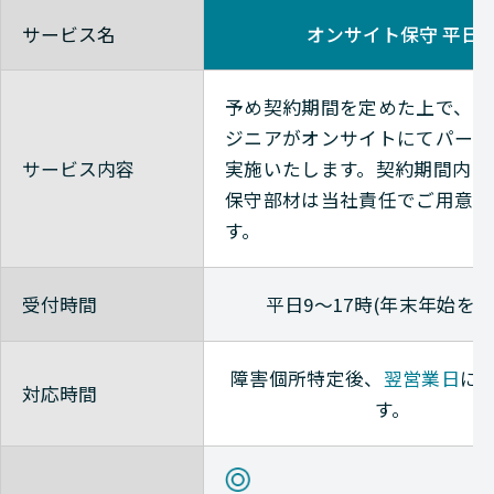
Check-Point
NETWORK（ネットワーク）
サービス名
オンサイト保守 平日
Check-Point
NETWORK（ネットワーク）
予め契約期間を定めた上で、当
Check-Point
NETWORK（ネットワーク）
ジニアがオンサイトにてパーツ
サービス内容
実施いたします。
契約期間内に
Check-Point
NETWORK（ネットワーク）
保守部材は当社責任でご用意い
Check-Point
NETWORK（ネットワーク）
す。
Check-Point
NETWORK（ネットワーク）
受付時間
平日9～17時(年末年始を除
Check-Point
NETWORK（ネットワーク）
障害個所特定後、
翌営業日
に
Check-Point
NETWORK（ネットワーク）
対応時間
す。
Check-Point
NETWORK（ネットワーク）