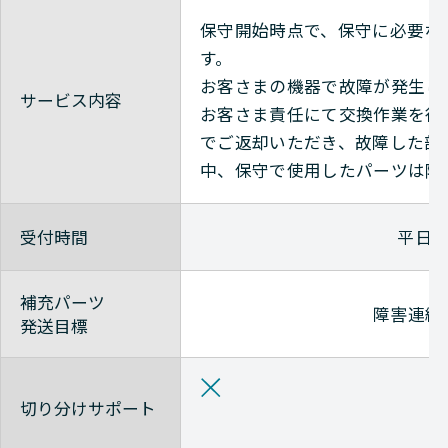
保守開始時点で、保守に必要な
Check-Point
NETWORK（ネットワーク）
す。
お客さまの機器で故障が発生し
サービス内容
お客さま責任にて交換作業を行
Check-Point
NETWORK（ネットワーク）
でご返却いただき、故障した部
中、保守で使用したパーツは随
Check-Point
NETWORK（ネットワーク）
受付時間
平日9
Check-Point
NETWORK（ネットワーク）
補充パーツ
障害連絡
発送目標
Check-Point
NETWORK（ネットワーク）
切り分けサポート
Check-Point
NETWORK（ネットワーク）