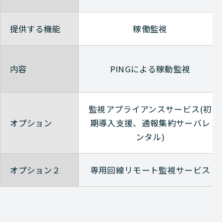
Avaya
NETWORK（ネットワーク
Avaya
NETWORK（ネットワーク
提供する機能
稼働監視
Avaya
NETWORK（ネットワーク
内容
PINGによる稼動監視
Avaya
NETWORK（ネットワーク
Avaya
NETWORK（ネットワーク
監視アプライアンスサービス(初
Avaya
NETWORK（ネットワーク
オプション
期導入支援、通報集約サーバレ
ンタル)
Avaya
NETWORK（ネットワーク
オプション２
専用回線リモート監視サービス
Avaya
NETWORK（ネットワーク
Avaya
NETWORK（ネットワーク
Avaya
NETWORK（ネットワーク