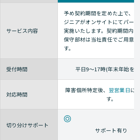
Avaya
NETWORK（ネットワーク
予め契約期間を定めた上で、当
ジニアがオンサイトにてパーツ
サービス内容
実施いたします。
契約期間内に
Avaya
NETWORK（ネットワーク
保守部材は当社責任でご用意い
す。
Avaya
NETWORK（ネットワーク
受付時間
平日9～17時(年末年始を除
Avaya
NETWORK（ネットワーク
障害個所特定後、
翌営業日
に
対応時間
す。
Avaya
NETWORK（ネットワーク
切り分けサポート
Avaya
NETWORK（ネットワーク
サポート有り