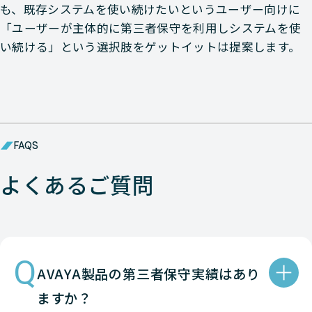
Avaya
NETWORK（ネットワーク
も、既存システムを使い続けたいというユーザー向けに
「ユーザーが主体的に第三者保守を利用しシステムを使
Avaya
NETWORK（ネットワーク
い続ける」という選択肢をゲットイットは提案します。
Avaya
NETWORK（ネットワーク
Avaya
NETWORK（ネットワーク
Avaya
NETWORK（ネットワーク
FAQS
Avaya
NETWORK（ネットワーク
よくあるご質問
Avaya
NETWORK（ネットワーク
Avaya
NETWORK（ネットワーク
Q
AVAYA製品の第三者保守実績はあり
Avaya
NETWORK（ネットワーク
ますか？