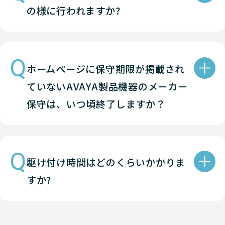
の様に行われますか?
Avaya
NETWORK（ネットワーク
Avaya
NETWORK（ネットワーク
Q
ホームページに保守期限が掲載され
Avaya
NETWORK（ネットワーク
ていないAVAYA製品機器のメーカー
Avaya
NETWORK（ネットワーク
保守は、いつ頃終了しますか？
Avaya
NETWORK（ネットワーク
Avaya
NETWORK（ネットワーク
Q
駆け付け時間はどのくらいかかりま
Avaya
NETWORK（ネットワーク
すか?
Avaya
NETWORK（ネットワーク
Avaya
NETWORK（ネットワーク