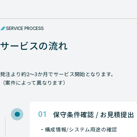
Avaya
NETWORK（ネットワーク
Avaya
NETWORK（ネットワーク
SERVICE PROCESS
サービスの流れ
Avaya
NETWORK（ネットワーク
Avaya
NETWORK（ネットワーク
Avaya
NETWORK（ネットワーク
発注より約2〜3か月でサービス開始となります。
（案件によって異なります）
Avaya
NETWORK（ネットワーク
Avaya
NETWORK（ネットワーク
保守条件確認 / お見積提出
01
Avaya
NETWORK（ネットワーク
構成情報/システム用途の確認
Avaya
NETWORK（ネットワーク