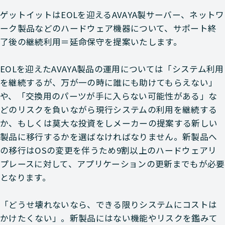
Avaya
NETWORK（ネットワーク
ゲットイットはEOLを迎えるAVAYA製サーバー、ネットワ
ーク製品などのハードウェア機器について、サポート終
Avaya
NETWORK（ネットワーク
了後の継続利用＝延命保守を提案いたします。
Avaya
NETWORK（ネットワーク
EOLを迎えたAVAYA製品の運用については「システム利用
Avaya
NETWORK（ネットワーク
を継続するが、万が一の時に誰にも助けてもらえない」
や、「交換用のパーツが手に入らない可能性がある」な
Avaya
NETWORK（ネットワーク
どのリスクを負いながら現行システムの利用を継続する
か、もしくは莫大な投資をしメーカーの提案する新しい
Avaya
NETWORK（ネットワーク
製品に移行するかを選ばなければなりません。新製品へ
の移行はOSの変更を伴うため9割以上のハードウェアリ
Avaya
NETWORK（ネットワーク
プレースに対して、アプリケーションの更新までもが必要
となります。
Avaya
NETWORK（ネットワーク
「どうせ壊れないなら、できる限りシステムにコストは
Avaya
NETWORK（ネットワーク
かけたくない」。新製品にはない機能やリスクを鑑みて