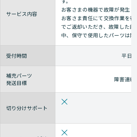
す。
お客さまの機器で故障が発生し
サービス内容
Avaya
NETWORK（ネットワーク
お客さま責任にて交換作業を行
でご返却いただき、故障した部
中、保守で使用したパーツは随
Avaya
NETWORK（ネットワーク
受付時間
平日9
Avaya
NETWORK（ネットワーク
補充パーツ
障害連絡
Avaya
NETWORK（ネットワーク
発送目標
Avaya
NETWORK（ネットワーク
切り分けサポート
Avaya
NETWORK（ネットワーク