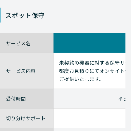
スポット保守
Avaya
NETWORK（ネットワーク
Avaya
NETWORK（ネットワーク
サービス名
Avaya
NETWORK（ネットワーク
未契約の機器に対する保守サー
サービス内容
都度お見積りにてオンサイト保
ご提供いたします。
Avaya
NETWORK（ネットワーク
受付時間
平日9
Avaya
NETWORK（ネットワーク
切り分けサポート
Avaya
NETWORK（ネットワーク