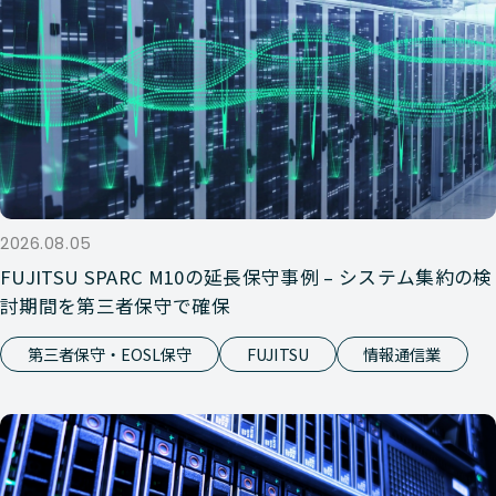
2026.08.05
FUJITSU SPARC M10の延長保守事例 – システム集約の検
討期間を第三者保守で確保
第三者保守・EOSL保守
FUJITSU
情報通信業