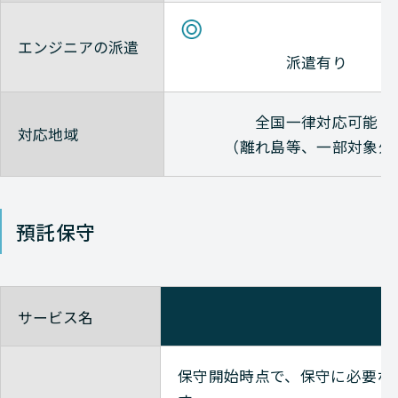
Avaya
NETWORK（ネットワーク
エンジニアの派遣
派遣有り
Avaya
NETWORK（ネットワーク
全国一律対応可能
対応地域
（離れ島等、一部対象外
Avaya
NETWORK（ネットワーク
預託保守
Avaya
NETWORK（ネットワーク
Avaya
NETWORK（ネットワーク
サービス名
Avaya
NETWORK（ネットワーク
保守開始時点で、保守に必要な