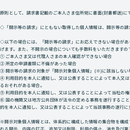
原則として、請求書記載のご本人さま住所宛に書面(封書郵送)に
◇「開示等の請求」にともない取得した個人情報は、開示等の請
◇以下の場合には、「開示等の請求」にお応えできない場合があ
げます。また、不開示の場合についても手数料をいただきますの
① ご本人さま又は代理人さまの本人確認ができない場合
② 所定の申請書類に不備があった場合
③ 開示等の請求の対象が「開示対象個人情報」(※)に該当しない
④ 利用目的を本人に通知し、又は公表することによって本人又
るおそれがある場合。
⑤ 利用目的を本人に通知し、又は公表することによって当社の
⑥ 国の機関又は地方公共団体が法令の定める事務を遂行するこ
的を本人に通知し、又は公表することによって当該事務の遂行に
※開示対象個人情報とは、体系的に構成した情報の集合物を構成
れる開示、内容の訂正、追加又は削除、利用の停止、消去及び第