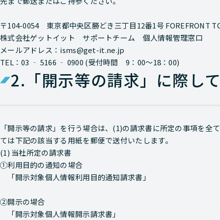
先まで郵送またはご持参ください。
〒104-0054 東京都中央区勝どき三丁目12番1号 FOREFRONT TOW
株式会社ゲットイット サポートチーム 個人情報管理窓口
メールアドレス：isms@get-it.ne.jp
TEL：03 ‐ 5166 ‐ 0900 (受付時間 9：00～18：00)
2.
「開示等の請求」に際し
「開示等の請求」を行う場合は、(1)の請求書に所定の事項を全
ては下記の該当する用紙を郵便で送付いたします。
(1) 当社所定の請求書
①利用目的の通知の場合
「開示対象個人情報利用目的通知請求書」
②開示の場合
「開示対象個人情報開示請求書」