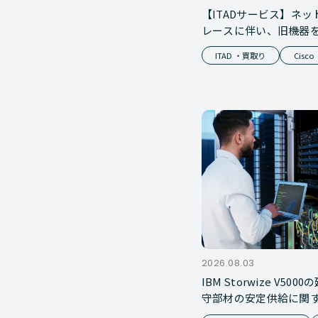
【ITADサービス】ネ
レースに伴い、旧機器
ット
ITAD ・買取り
Cisco
2026.08.03
IBM Storwize V50
守部材の安定供給に関
対応