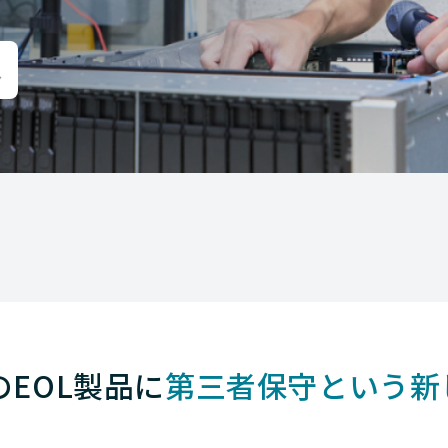
eのEOL製品に
第三者保守という新