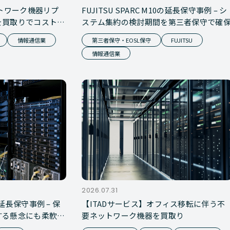
ットワーク機器リプ
FUJITSU SPARC M10の延長保守事例 – シ
を買取りでコストカ
ステム集約の検討期間を第三者保守で確
情報通信業
第三者保守・EOSL保守
FUJITSU
情報通信業
2026.07.31
00の延長保守事例 – 保
【ITADサービス】オフィス移転に伴う不
する懸念にも柔軟に
要ネットワーク機器を買取り