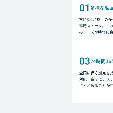
01
多様な製
常時3万台以上の
常時ストック。こ
のニーズや時代に
03
24時間3
全国に保守拠点を
対応。夜間にシス
にとどめることが