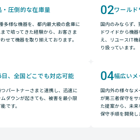
02
品・圧倒的な在庫量
ワールド
多種多様な機器を、都内最大級の倉庫に
国内のみならず、
れまで培ってきた経験から、お客さま
ドワイドから機器
合わせて機器を取り揃えております。
え、リユースIT
り扱っています。
04
65日、全国どこでも対応可能
幅広いメ
持つパートナーさまと連携し、迅速に
国内外の様々なメ
テムダウンが起きても、被害を最小限
が第三者保守をサ
可能です。
た提案から、未来
保守手順を開発し