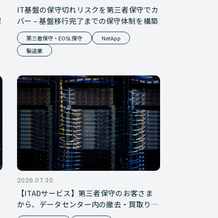
IT基盤の保守切れリスクを第三者保守でカ
保
バー – 基盤移行完了までの保守体制を構築
第三者保守・EOSL保守
NetApp
製造業
2026.07.30
【ITADサービス】第三者保守のお客さま
から、データセンター内の撤去・買取りを
一括対応