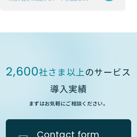
2,600
社さま以上
のサービス
導入実績
まずはお気軽にご相談ください。
Contact form