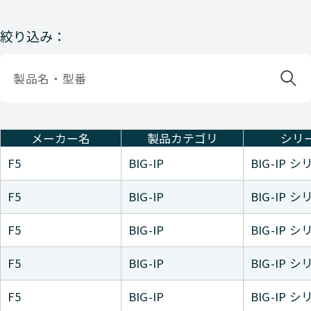
絞り込み：
メーカー名
製品カテゴリ
シリ
F5
BIG-IP
BIG-IP 
F5
BIG-IP
BIG-IP 
F5
BIG-IP
BIG-IP 
F5
BIG-IP
BIG-IP 
F5
BIG-IP
BIG-IP 