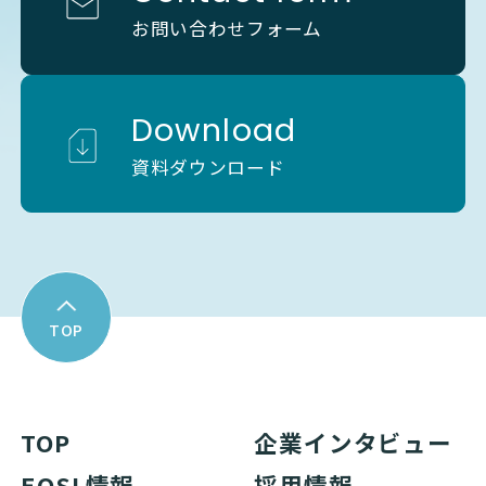
お問い合わせフォーム
Download
資料ダウンロード
TOP
TOP
企業インタビュー
EOSL情報
採用情報