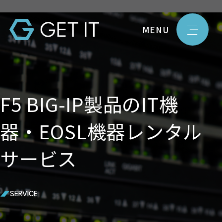
MENU
F5 BIG-IP製品のIT機
器・EOSL機器レンタル
サービス
SERVICE