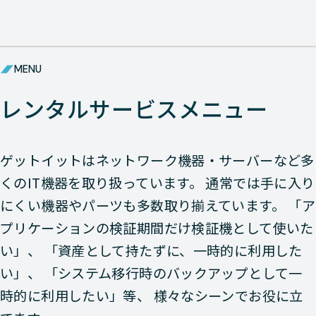
F5
BIG-IP
BIG-IP 
F5
BIG-IP
BIG-IP 
MENU
F5
BIG-IP
BIG-IP 
レンタルサービスメニュー
F5
BIG-IP
BIG-IP 
F5
BIG-IP
BIG-IP 
ゲットイットはネットワーク機器・サーバーなど多
F5
BIG-IP
BIG-IP 
くのIT機器を取り扱っています。 通常では手に入り
にくい機器やパーツも多数取り揃えています。 「ア
F5
BIG-IP
BIG-IP 
プリケーションの検証期間だけ検証機として使いた
F5
BIG-IP
BIG-IP 
い」、 「資産として持たずに、一時的に利用した
い」、 「システム移行時のバックアップとして一
F5
BIG-IP
BIG-IP 
時的に利用したい」等、 様々なシーンでお役に立
F5
BIG-IP
BIG-IP 