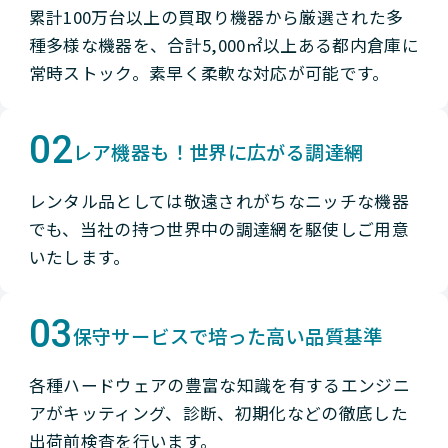
累計100万台以上の買取り機器から厳選された多
種多様な機器を、合計5,000㎡以上ある都内倉庫に
常時ストック。素早く柔軟な対応が可能です。
02
レア機器も！世界に広がる調達網
レンタル品としては敬遠されがちなニッチな機器
でも、当社の持つ世界中の調達網を駆使しご用意
いたします。
03
保守サービスで培った高い品質基準
各種ハードウェアの豊富な知識を有するエンジニ
アがキッティング、診断、初期化などの徹底した
出荷前検査を行います。