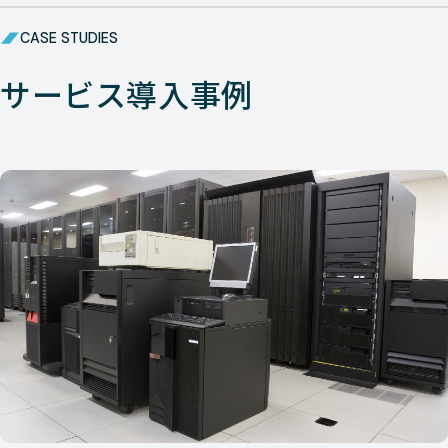
F5
ロードバランサー
F5 rSeries
CASE STUDIES
F5
ロードバランサー
F5 rSeries
サービス導入事例
F5
ロードバランサー
F5 rSeries
F5
ロードバランサー
F5 rSeries
F5
ロードバランサー
F5 rSeries
F5
ロードバランサー
F5 rSeries
F5
ロードバランサー
F5 rSeries
F5
ロードバランサー
F5 rSeries
F5
ロードバランサー
F5 rSeries
F5
ロードバランサー
F5 iSeries