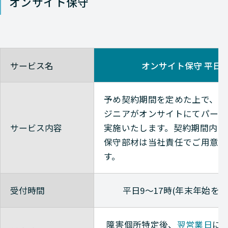
オンサイト保守
サービス名
オンサイト保守 平日
予め契約期間を定めた上で、当
ジニアがオンサイトにてパーツ
サービス内容
実施いたします。
契約期間内に
保守部材は当社責任でご用意い
す。
受付時間
平日9～17時(年末年始を除
障害個所特定後、
翌営業日
に