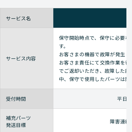
サービス名
保守開始時点で、保守に必要な
す。
お客さまの機器で故障が発生し
サービス内容
お客さま責任にて交換作業を行
でご返却いただき、故障した部
中、保守で使用したパーツは随
受付時間
平日9
補充パーツ
障害連絡
発送目標