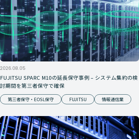
2026.08.05
FUJITSU SPARC M10の延長保守事例 – システム集約の検
討期間を第三者保守で確保
第三者保守・EOSL保守
FUJITSU
情報通信業