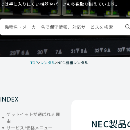
では手に入りにくい機器やパーツも多数取り揃えています。
TOP
レンタル
NEC 機器レンタル
INDEX
ゲットイットが選ばれる理
NEC製
由
サービス/価格メニュー