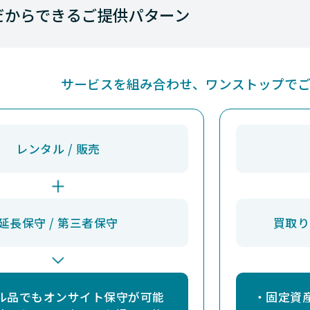
だからできるご提供パターン
ストレージ
iStorage NS シリーズ
NS500Ri
ストレージ
iStorage NSシリーズ
NS500Rm
ストレージ
iStorage NS シリーズ
NS100Ti
サービスを組み合わせ、ワンストップで
ストレージ
iStorage NS シリーズ
NS300Ri
ストレージ
iStorage NS シリーズ
NS500Rj
ストレージ
iStorage NS シリーズ
NS100Tj
レンタル / 販売
ストレージ
iStorage NS シリーズ
NS300Rj
ストレージ
iStorage NSシリーズ
NF8100-295Y
(NS100Tm)
延長保守 / 第三者保守
買取り
ストレージ
iStorage NSシリーズ
NF8100-296Y
(NS100Tm)
ストレージ
iStorage NSシリーズ
NF8100-297Y
(NS100Tm)
ル品でもオンサイト保守が可能
・固定資