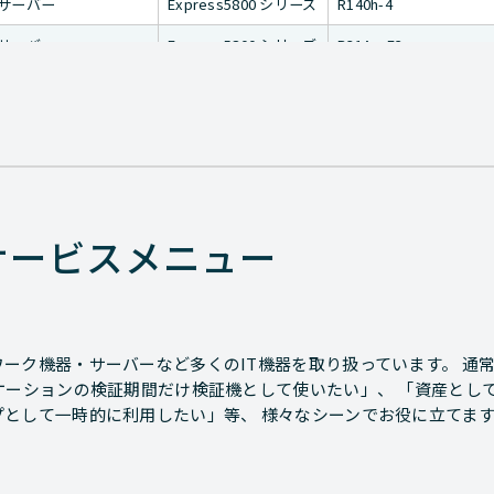
サーバー
Express5800 シリーズ
R140h-4
サーバー
Express5800 シリーズ
R31Aa-E2
サーバー
Express5800 シリーズ
R32Aa-H2
サーバー
Express5800 シリーズ
R32Aa-M2
サーバー
Express5800/ftサーバ
R320g-M4
シリーズ
サーバー
Express5800/ftサーバ
R320g-E4
サービスメニュー
シリーズ
サーバー
Express5800/ftサーバ
R320h-E4
シリーズ
ストレージ
iStorage NS シリーズ
NS500Rg
ーク機器・サーバーなど多くのIT機器を取り扱っています。 通
ケーションの検証期間だけ検証機として使いたい」、 「資産とし
ストレージ
iStorage NS シリーズ
NS500Rh
プとして一時的に利用したい」等、 様々なシーンでお役に立てま
ストレージ
iStorage NS シリーズ
NS100Th
ストレージ
iStorage NS シリーズ
NS300Rh