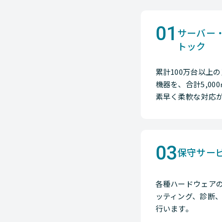
01
サーバー
トック
累計100万台以上
機器を、合計5,0
素早く柔軟な対応
03
保守サー
各種ハードウェア
ッティング、診断
行います。