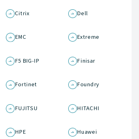
Citrix
Dell
EMC
Extreme
F5 BIG-IP
Finisar
Fortinet
Foundry
FUJITSU
HITACHI
HPE
Huawei