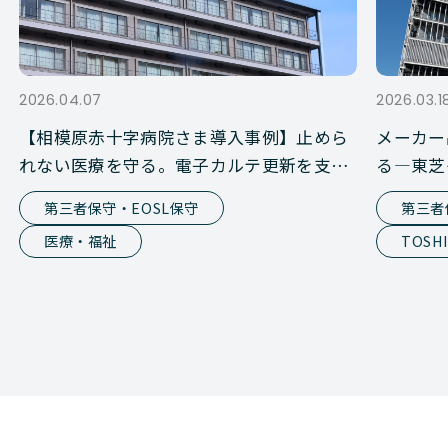
2026.04.07
2026.03.1
【相模原赤十字病院さま導入事例】止めら
メーカー
れない医療を守る。電子カルテ更新を支え
る―東芝
た第三者保守という選択
活用術（
第三者保守・EOSL保守
第三者
医療・福祉
TOSH