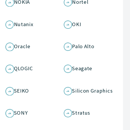
NOKIA
Nortel
Nutanix
OKI
Oracle
Palo Alto
QLOGIC
Seagate
SEIKO
Silicon Graphics
SONY
Stratus