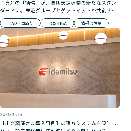
IT資産の「循環」が、長期安定稼働の新たなスタン
ダードに。東芝グループとゲットイットが共創す
る、持続可能な保守部材エコシステム（前編：買取
ITAD・買取り
TOSHIBA
情報通信業
りサービス）
2025.10.28
【出光興産さま導入事例】最適なシステムを設計し
たい。第三者保守はIT戦略にどう貢献したか？