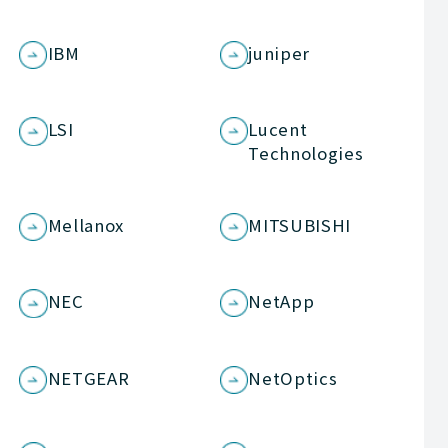
IBM
juniper
LSI
Lucent
Technologies
Mellanox
MITSUBISHI
NEC
NetApp
NETGEAR
NetOptics