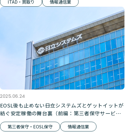
ITAD・買取り
情報通信業
2025.06.24
EOSL後も止めない――日立システムズとゲットイットが
紡ぐ安定稼働の舞台裏（前編：第三者保守サービ
ス）
第三者保守・EOSL保守
情報通信業