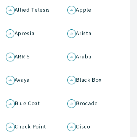
Allied Telesis
Apple
Apresia
Arista
ARRIS
Aruba
Avaya
Black Box
Blue Coat
Brocade
Check Point
Cisco