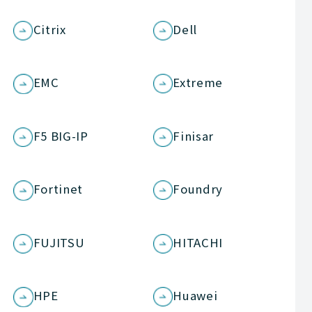
Citrix
Dell
EMC
Extreme
F5 BIG-IP
Finisar
Fortinet
Foundry
FUJITSU
HITACHI
HPE
Huawei