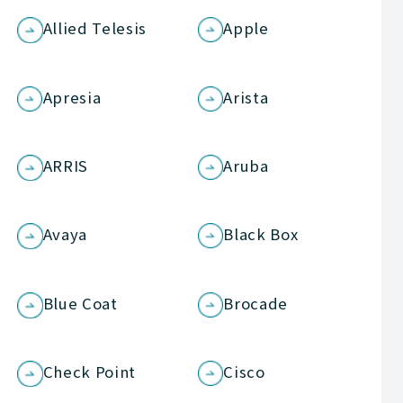
Allied Telesis
Apple
Apresia
Arista
ARRIS
Aruba
Avaya
Black Box
Blue Coat
Brocade
Check Point
Cisco