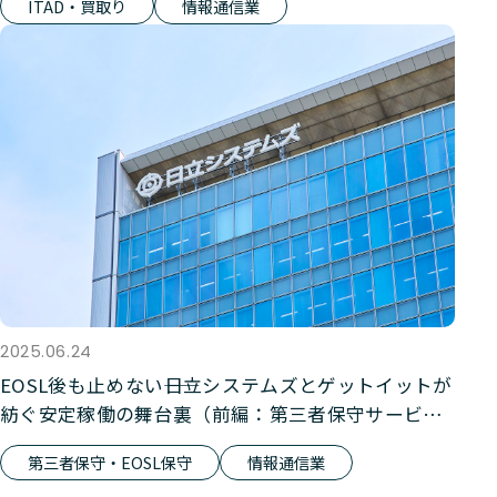
ITAD・買取り
情報通信業
2025.06.24
EOSL後も止めない――日立システムズとゲットイットが
紡ぐ安定稼働の舞台裏（前編：第三者保守サービ
ス）
第三者保守・EOSL保守
情報通信業