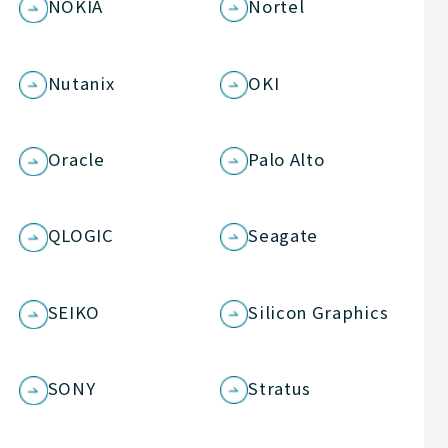
NOKIA
Nortel
Nutanix
OKI
Oracle
Palo Alto
QLOGIC
Seagate
SEIKO
Silicon Graphics
SONY
Stratus