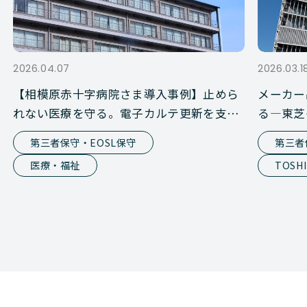
2026.04.07
2026.03.1
【相模原赤十字病院さま導入事例】止めら
メーカー
れない医療を守る。電子カルテ更新を支え
る―東芝
た第三者保守という選択
活用術（
第三者保守・EOSL保守
第三者
医療・福祉
TOSH