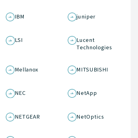
IBM
juniper
LSI
Lucent
Technologies
Mellanox
MITSUBISHI
NEC
NetApp
NETGEAR
NetOptics