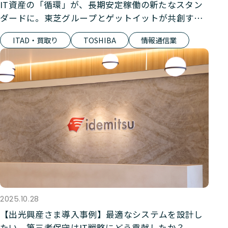
IT資産の「循環」が、長期安定稼働の新たなスタン
ダードに。東芝グループとゲットイットが共創す
る、持続可能な保守部材エコシステム（前編：買取
ITAD・買取り
TOSHIBA
情報通信業
りサービス）
2025.10.28
【出光興産さま導入事例】最適なシステムを設計し
たい。第三者保守はIT戦略にどう貢献したか？