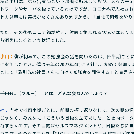
私と小川は、第四営業部という部署に所属しており、ある大手SI
トワークやサーバを扱っているわけですが、コロナ禍で入社され
トの倉庫には実機がたくさんありますから、「当社で研修をやり
ただ、その後もコロナ禍が続き、対面で集まれる状況ではありま
ち消えになるという状況でした。
僕が初めて、この勉強会の話を聞いたのは、四半期ごとに
に参加したとき。僕は去年の2022年4月に入社し、初めて参加す
として「取引先の社員さんに向けて勉強会を開催する」と宣言さ
―――「CLOU（クルー）」とは、どんな会なんでしょう？
当社では四半期ごとに、前期の振り返りをして、次の期の個
じゃなく、みんなに「こういう目標を立てました」と社内ポータ
有するんです。その目的はセルフマネジメントと、同僚たちに自
ります。そのシステムを「CLOU」と呼んでいて、面談では所属