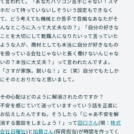
て言われて。「あなたパソコン苦手じゃない！スマ
ホだって持っていないしそういう設定もできなく
て、どう考えても機械とか苦手で音痴なあなたがそ
んなところに入って大丈夫なの？」「自分の好きな
ことを大切にして靴職人になりたいって言っていた
ような人が、商材としても本当に自分が好きなもの
を扱っている会社じゃないと長く働けないんじゃな
いの？本当に大丈夫？」って言われたんですよ。
「さすが家族。鋭いな！」と（笑）自分でもたしか
にそのとおりだなと思いまして。
―――その心配はどのように解消されたのですか？
不安を感じていて迷っていますっていう話を正直に
お伝えしたんですね。そうしたら「じゃあ不安を解
消する面談をしましょう！」って
田口さん
(現：
株式
会社日曜社
)と
加藤さん
(採用担当)が時間を作ってく