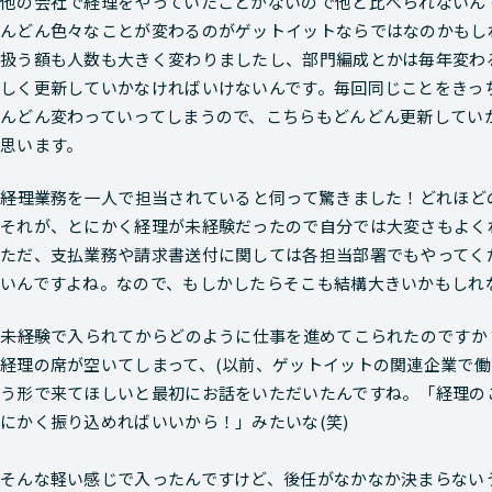
他の会社で経理をやっていたことがないので他と比べられないん
んどん色々なことが変わるのがゲットイットならではなのかもし
扱う額も人数も大きく変わりましたし、部門編成とかは毎年変わ
しく更新していかなければいけないんです。毎回同じことをきっ
んどん変わっていってしまうので、こちらもどんどん更新してい
思います。
―――経理業務を一人で担当されていると伺って驚きました！どれほ
それが、とにかく経理が未経験だったので自分では大変さもよく
ただ、支払業務や請求書送付に関しては各担当部署でもやってく
いんですよね。なので、もしかしたらそこも結構大きいかもしれ
―――未経験で入られてからどのように仕事を進めてこられたのですか
経理の席が空いてしまって、(以前、ゲットイットの関連企業で働
う形で来てほしいと最初にお話をいただいたんですね。「経理の
にかく振り込めればいいから！」みたいな(笑)
そんな軽い感じで入ったんですけど、後任がなかなか決まらない