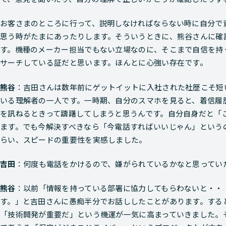
お客さまのところに行って、説明しなければならない時に自分で
思う時がたまにあったりします。そういうときに、熊谷さんに確
す。機種のメーカー担当でもない立場なのに、そこまで自信を持
サーチしている証だと思います。ほんとに心強い存在です。
熊谷
：吉田さんは数年前にゲットイットに入社された社歴こそ短
いる理解者の一人です。一時期、自分のスマホを見ると、着信履
を訊ねるときって躊躇してしまうと思うんです。自分自身だと「
ます。でも今解決すべきなら「今電話すればいいじゃん」という
らい、スピードの重要性を実感しました。
吉田
：何度も電話をかけるので、嫌がられているかなと思ってい
熊谷
：以前「情報を持っている部署に協力してもらわないと・・
す。」と吉田さんに愚痴半分でお話ししたことがあります。する
「技術開発が重要だ」という機運が一気に高まっていきました。