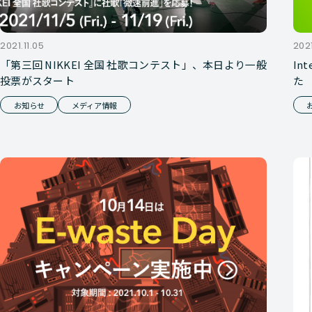
2021.11.05
2021
「第三回 NIKKEI 全国 社歌コンテスト」、本日より一般
In
投票がスタート
た
お知らせ
メディア情報