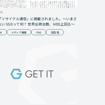
10
「リサイクル通信」に掲載されました。～いまさ
い SSDって何？ 世界出荷台数、HDD上回る～
せ
メディア情報
ITAD
沼田 理