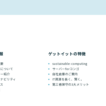
報
ゲットイットの特徴
概要
sustainable-computing
ちについて
サーバーforコンゴ
バー紹介
自社倉庫のご案内
テナビリティ
IT資源を長く、賢く。
セス
第三者保守の3大メリット
報