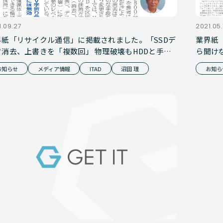
1.09.27
2021.05.
界紙「リサイクル通信」に掲載されました。「SSDデ
業界紙
タ消去、上書きを「複数回」 物理破壊もHDDと手法
ら聞けな
なる」
お知らせ
メディア情報
ITAD
沼田 理
お知ら