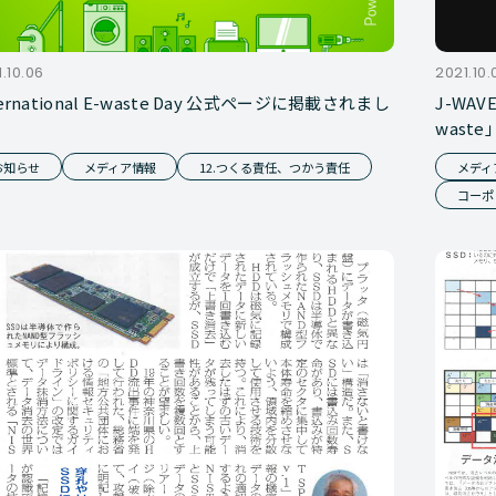
.10.06
2021.10.
ternational E-waste Day 公式ページに掲載されまし
J-WA
wast
お知らせ
メディア情報
12.つくる責任、つかう責任
メディ
コーポ