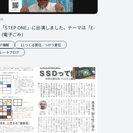
05
VE「STEP ONE」に出演しました。テーマは「E-
e」(電子ごみ)
ア情報
12.つくる責任、つかう責任
レートブログ