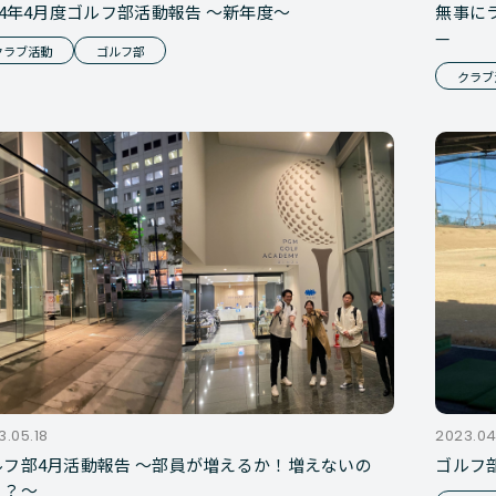
24年4月度ゴルフ部活動報告 ～新年度～
無事に
—
クラブ活動
ゴルフ部
クラブ
3.05.18
2023.04
ルフ部4月活動報告 ～部員が増えるか！増えないの
ゴルフ
！？～