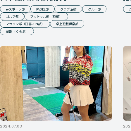
e-スポーツ部
PADEL部
クラブ活動
グルー部
ゴルフ部
フットサル部（猿部）
マラソン部（狂喜RUN部）
卓上遊戯倶楽部
蔵部（くらぶ）
2024.07.03
202