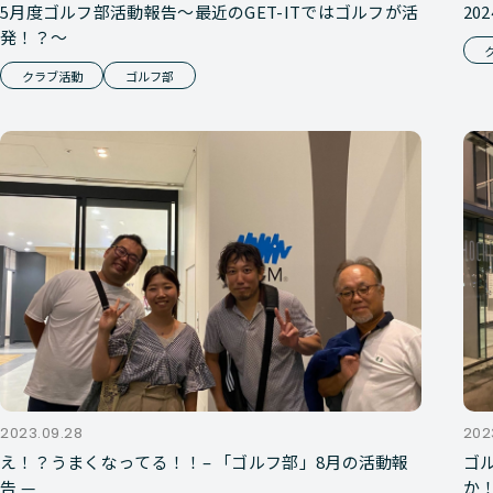
5月度ゴルフ部活動報告～最近のGET-ITではゴルフが活
20
発！？～
クラブ活動
ゴルフ部
2023.09.28
202
え！？うまくなってる！！– 「ゴルフ部」8月の活動報
ゴ
告 —
か