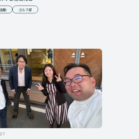
活動
ゴルフ部
.27