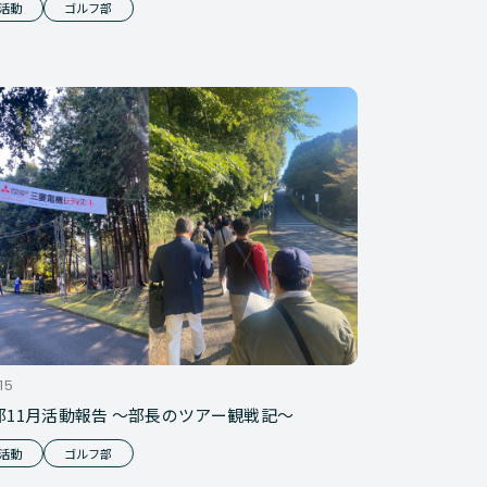
活動
ゴルフ部
15
部11月活動報告 ～部長のツアー観戦記～
活動
ゴルフ部