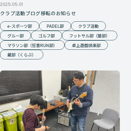
2025.05.01
クラブ活動ブログ移転のお知らせ
e-スポーツ部
PADEL部
クラブ活動
グルー部
ゴルフ部
フットサル部（猿部）
マラソン部（狂喜RUN部）
卓上遊戯倶楽部
蔵部（くらぶ）