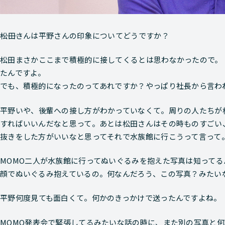
―――松田さんは平野さんの印象についてどうですか？
松田
まさかここまで積極的に接してくるとは思わなかったので。
たんですよ。
でも、積極的になったのってあれですか？やっぱり社長から言わ
平野
いや、後輩への接し方がわかっていなくて。周りの人たちが
すればいいんだなと思って。あとは松田さんはその時ものすごい
抜きをした方がいいなと思ってそれで水族館に行こうって言って
MOMO
二人が水族館に行ってぬいぐるみを抱えた写真は知ってる
顔でぬいぐるみ抱えているの。何なんだろう、この写真？みたい
平野
何度見ても面白くて。何かのきっかけで送ったんですよね。
MOMO
発表会で緊張してるみたいな話の時に、また別の写真と何