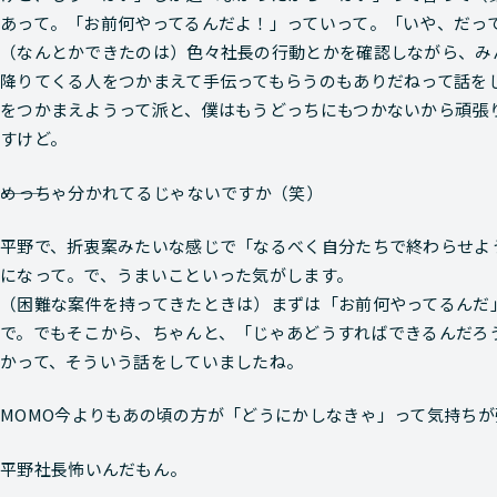
あって。「お前何やってるんだよ！」っていって。「いや、だっ
（なんとかできたのは）色々社長の行動とかを確認しながら、み
降りてくる人をつかまえて手伝ってもらうのもありだねって話を
をつかまえようって派と、僕はもうどっちにもつかないから頑張
すけど。
―――めっちゃ分かれてるじゃないですか（笑）
平野
で、折衷案みたいな感じで「なるべく自分たちで終わらせよ
になって。で、うまいこといった気がします。
（困難な案件を持ってきたときは）まずは「お前何やってるんだ
で。でもそこから、ちゃんと、「じゃあどうすればできるんだろ
かって、そういう話をしていましたね。
MOMO
今よりもあの頃の方が「どうにかしなきゃ」って気持ちが
平野
社長怖いんだもん。