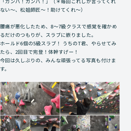
「ガンバ！ガンバ！」
（＊毎回これしか言ってくれ
ない～、松姐師匠～！助けてくれ～）
腰痛が悪化したため、8～7級クラスで感覚を確かめ
るだけのつもりが、スラブに嵌りました。
ホールド6個の5級スラブ！ うちのT君、やらせてみ
たら、2回目で完登！
体幹すげー！
今回は久しぶりの、みんな頑張ってる写真も付けま
す。