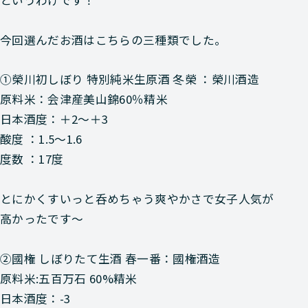
というわけです！
今回選んだお酒はこちらの三種類でした。
①
榮川初しぼり
特別純米生原酒 冬榮 ：榮川酒造
原料米：会津産美山錦60％精米
日本酒度：＋2～＋3
酸度 ：1.5～1.6
度数 ：17度
とにかくすいっと呑めちゃう爽やかさで女子人気が
高かったです～
②
國権
しぼりたて生酒 春一番：國権酒造
原料米:五百万石 60%精米
日本酒度：-3