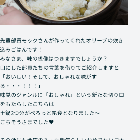
先輩部員モックさんが作ってくれた
オリーブの炊き
込みごはん
です！
みなさま、味の想像はつきますでしょうか？
口にした部員たちの言葉を借りてご紹介しますと
「おいしい！そして、おしゃれな味がす
る・・・！！！」
味覚のジャンルに「おしゃれ」という新たな切り口
をもたらしたこちらは
土鍋2つ分がぺろっと完食となりました～
ごちそうさまでした♥
その他にも金箔の入った新年らしいおめでたい日本