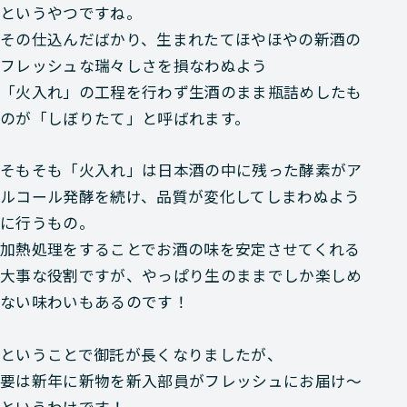
というやつですね。
その仕込んだばかり、生まれたてほやほやの新酒の
フレッシュな瑞々しさを損なわぬよう
「火入れ」の工程を行わず生酒のまま瓶詰めしたも
の
が「しぼりたて」と呼ばれます。
そもそも「火入れ」は日本酒の中に残った酵素がア
ルコール発酵を続け、品質が変化してしまわぬよう
に行うもの。
加熱処理をすることでお酒の味を安定させてくれる
大事な役割ですが、やっぱり
生のままでしか楽しめ
ない味わいもあるのです！
ということで御託が長くなりましたが、
要は
新年
に
新物
を
新入部員
が
フレッシュにお届け～