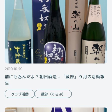
2019.10.29
前にも呑んだよ？朝日酒造 – 「蔵部」９月の活動報
告
クラブ活動
蔵部（くらぶ）