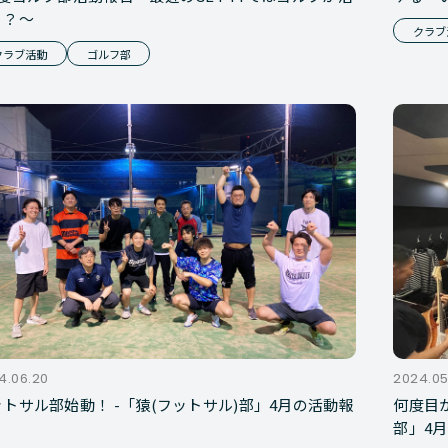
！？～
クラブ
クラブ活動
ゴルフ部
4.06.20
2024.05
トサル部始動！ -「猿(フットサル)部」4月の活動報
何度目
部」4