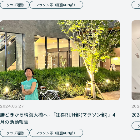
クラブ活動
マラソン部（狂喜RUN部）
2024.05.27
202
勝どきから晴海大橋へ -「狂喜RUN部(マラソン部)」4
20
月の活動報告
クラブ活動
マラソン部（狂喜RUN部）