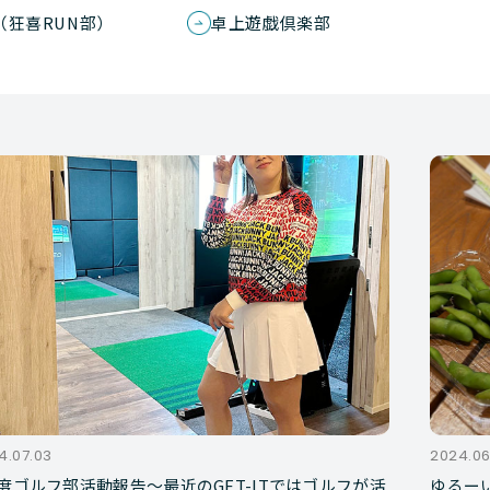
（狂喜RUN部）
卓上遊戯倶楽部
4.07.03
2024.06
度ゴルフ部活動報告～最近のGET-ITではゴルフが活
ゆるー