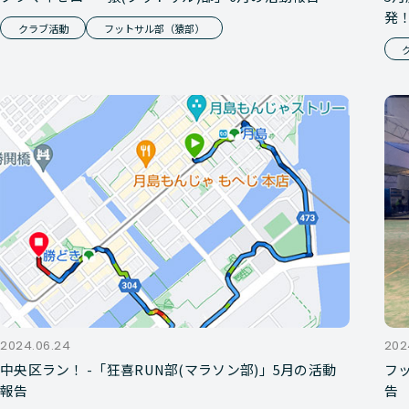
発
クラブ活動
フットサル部（猿部）
2024.06.24
202
中央区ラン！ -「狂喜RUN部(マラソン部)」5月の活動
フッ
報告
告