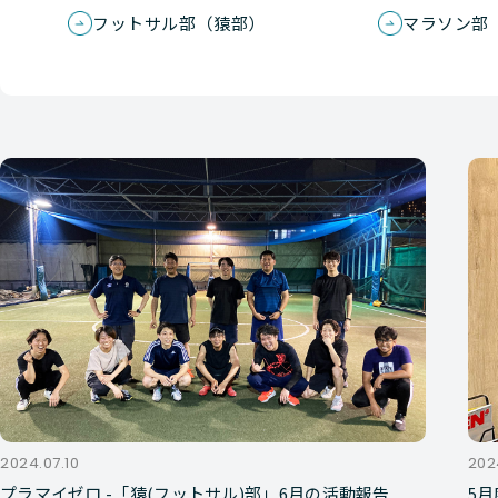
フットサル部（猿部）
マラソン部
2024.07.10
202
プラマイゼロ -「猿(フットサル)部」6月の活動報告
5月