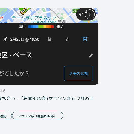
.19
ち合う -「狂喜RUN部(マラソン部)」2月の活
活動
マラソン部（狂喜RUN部）