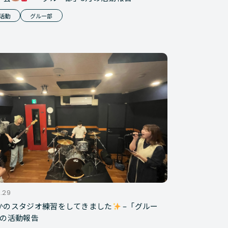
活動
グルー部
.29
かのスタジオ練習をしてきました
–「グルー
月の活動報告