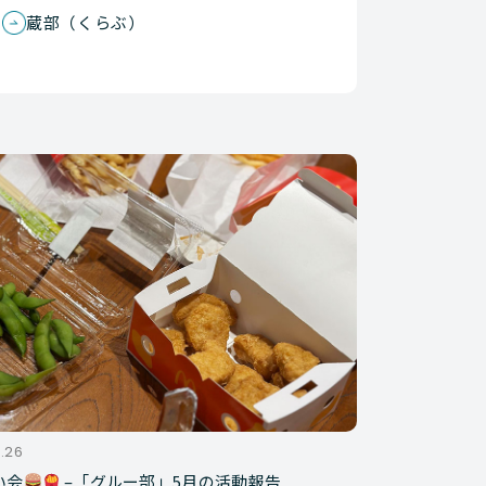
蔵部（くらぶ）
.26
い会
–「グルー部」5月の活動報告