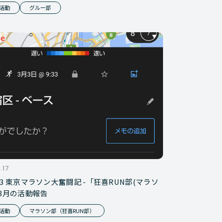
活動
グルー部
.17
/3/3 東京マラソン大奮闘記 -「狂喜RUN部(マラソ
」3月の活動報告
活動
マラソン部（狂喜RUN部）