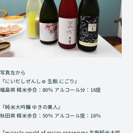
写真左から
『にいだしぜんしゅ 生酛 にごり』
福島県 精米歩合：80％ アルコール分：16度
『純米大吟醸 ゆきの美人』
秋田県 精米歩合：50％ アルコール度：16％
『miracle world of micro organisms 生酛純米大吟