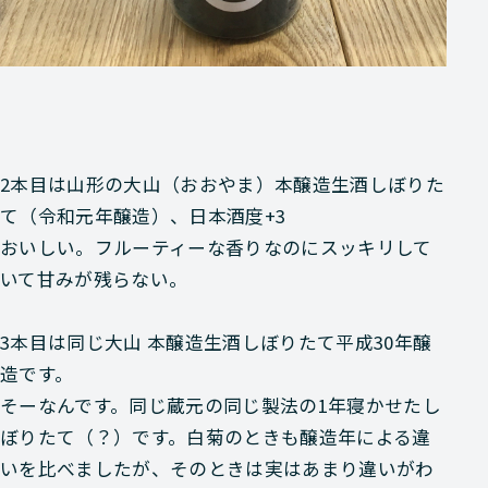
2本目は山形の
大山（おおやま）本醸造生酒しぼりた
て（令和元年醸造）
、日本酒度+3
おいしい。フルーティーな香りなのにスッキリして
いて甘みが残らない。
3本目は同じ
大山 本醸造生酒しぼりたて平成30年醸
造
です。
そーなんです。同じ蔵元の同じ製法の1年寝かせたし
ぼりたて（？）です。白菊のときも醸造年による違
いを比べましたが、そのときは実はあまり違いがわ