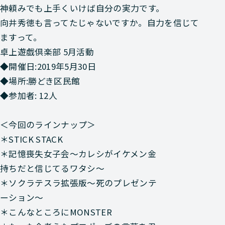
神頼みでも上手くいけば自分の実力です。
向井秀徳も言ってたじゃないですか。自力を信じて
ますって。
卓上遊戯倶楽部 5月活動
◆開催日:2019年5月30日
◆場所:勝どき区民館
◆参加者: 12人
＜今回のラインナップ＞
＊STICK STACK
＊記憶喪失女子会～カレシがイケメン金
持ちだと信じてるワタシ～
＊ソクラテスラ拡張版～死のプレゼンテ
ーション～
＊こんなところにMONSTER